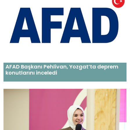
AFAD Başkanı Pehlivan, Yozgat’ta deprem
konutlarını inceledi