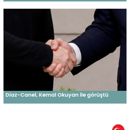
Diaz-Canel, Kemal Okuyan ile görüştü