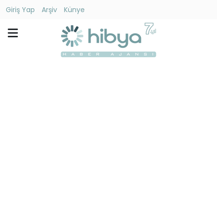
Giriş Yap
Arşiv
Künye
Ara
Gündem
Ekonomi
Dünya
Yaşam
Kültür
-
Sanat
Spor