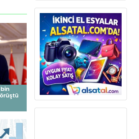
bin
görüştü