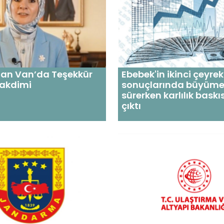
tan Van’da Teşekkür
Ebebek'in ikinci çeyrek
takdimi
sonuçlarında büyüm
sürerken karlılık baskı
çıktı