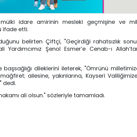
 mülki idare amirinin mesleki geçmişine ve mil
ifade etti.
ğunu belirten Çiftçi, "Geçirdiği rahatsızlık son
li Yardımcımız Şenol Esmer’e Cenab-ı Allah’t
e başsağlığı dileklerini ileterek, "Ömrünü milletimi
firet; ailesine, yakınlarına, Kayseri Valiliğimiz
 dedi.
makamı ali olsun." sözleriyle tamamladı.