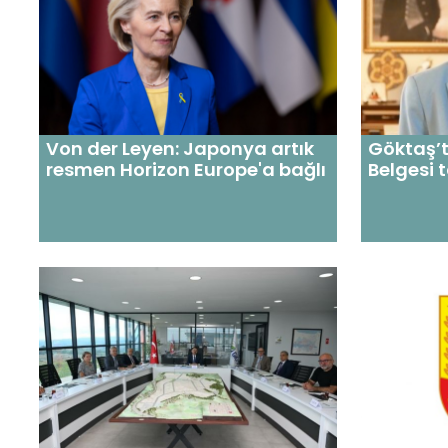
Von der Leyen: Japonya artık
Göktaş’
resmen Horizon Europe'a bağlı
Belgesi 