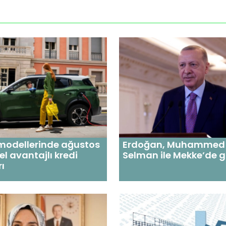
modellerinde ağustos
Erdoğan, Muhammed 
el avantajlı kredi
Selman ile Mekke’de 
ı