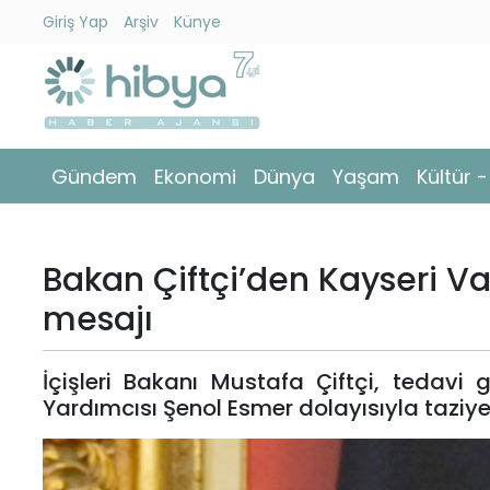
Giriş Yap
Arşiv
Künye
Ara
Gündem
Gündem
Ekonomi
Dünya
Yaşam
Kültür 
Ekonomi
Dünya
Bakan Çiftçi’den Kayseri Val
Yaşam
mesajı
Kültür
İçişleri Bakanı Mustafa Çiftçi, tedav
-
Yardımcısı Şenol Esmer dolayısıyla taziy
Sanat
Spor