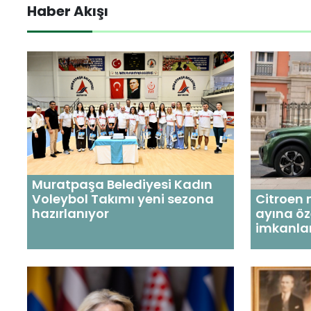
Haber Akışı
Muratpaşa Belediyesi Kadın
Citroen 
Voleybol Takımı yeni sezona
ayına öz
hazırlanıyor
imkanlar