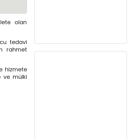
lete olan
ucu tedavi
an rahmet
ze hizmete
e ve mülki