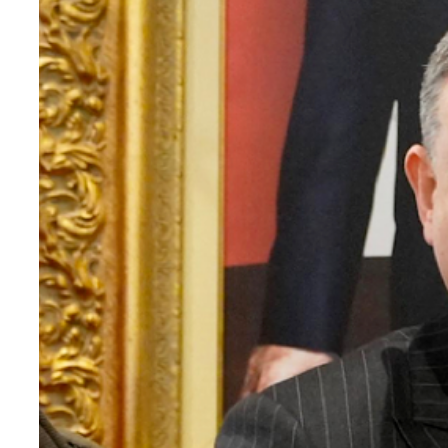
Teknoloji
Sektörel
Arşiv
Künye
Giriş
Yap