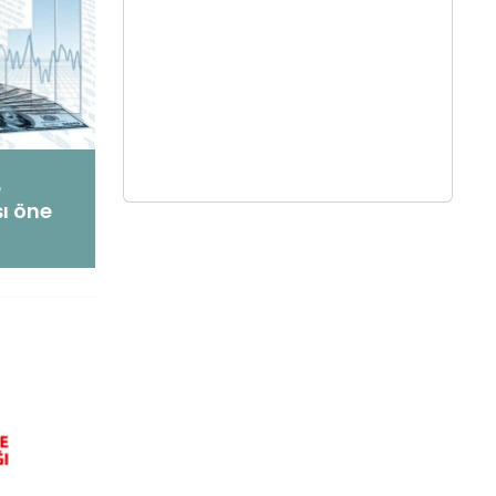
e
sı öne