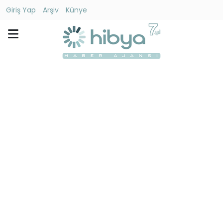
Giriş Yap
Arşiv
Künye
Ara
Gündem
Ekonomi
Dünya
Yaşam
Kültür
-
Sanat
Spor