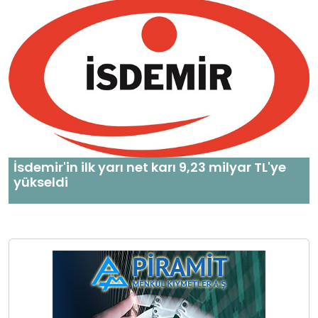
İsdemir'in ilk yarı net karı 9,23 milyar TL'ye
yükseldi