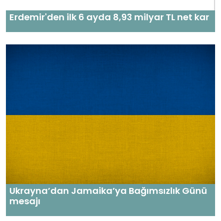
Erdemir'den ilk 6 ayda 8,93 milyar TL net kar
Ukrayna’dan Jamaika’ya Bağımsızlık Günü
mesajı