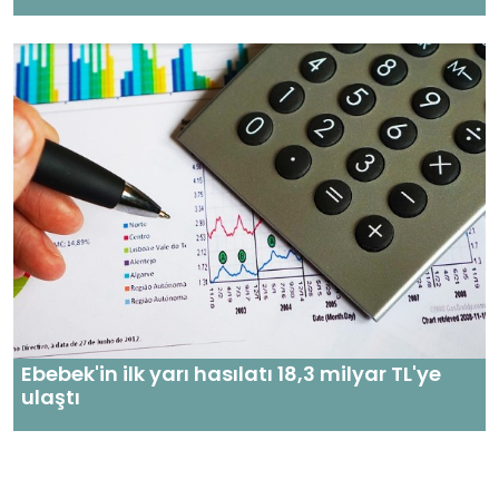
Ebebek'in ilk yarı hasılatı 18,3 milyar TL'ye
ulaştı