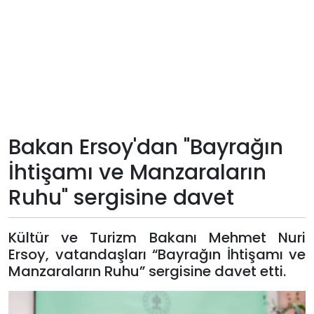
Teknoloji
Sektörel
Arşiv
Künye
Bakan Ersoy'dan "Bayrağın
İhtişamı ve Manzaraların
Giriş
Ruhu" sergisine davet
Yap
Kültür ve Turizm Bakanı Mehmet Nuri
Ersoy, vatandaşları “Bayrağın İhtişamı ve
Manzaraların Ruhu” sergisine davet etti.