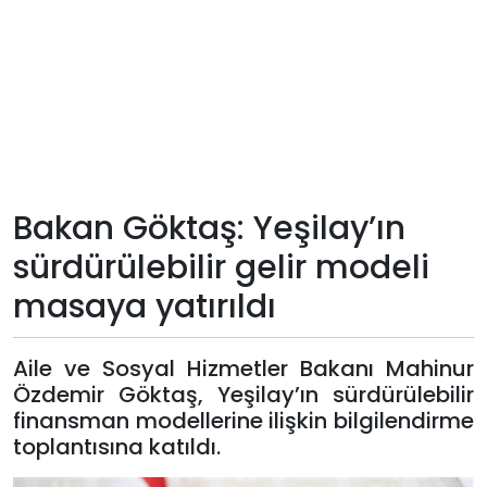
Teknoloji
Sektörel
Arşiv
Künye
Bakan Göktaş: Yeşilay’ın
sürdürülebilir gelir modeli
Giriş
masaya yatırıldı
Yap
Aile ve Sosyal Hizmetler Bakanı Mahinur
Özdemir Göktaş, Yeşilay’ın sürdürülebilir
finansman modellerine ilişkin bilgilendirme
toplantısına katıldı.