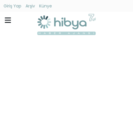
Giriş Yap
Arşiv
Künye
Ara
Gündem
Ekonomi
Dünya
Yaşam
Kültür
-
Sanat
Spor