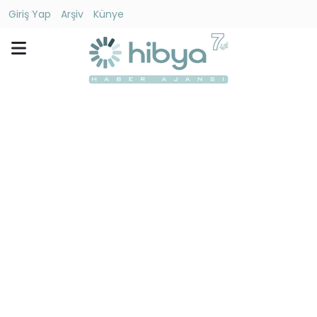
Giriş Yap
Arşiv
Künye
Ara
Gündem
Ekonomi
Dünya
Yaşam
Kültür
-
Sanat
Spor