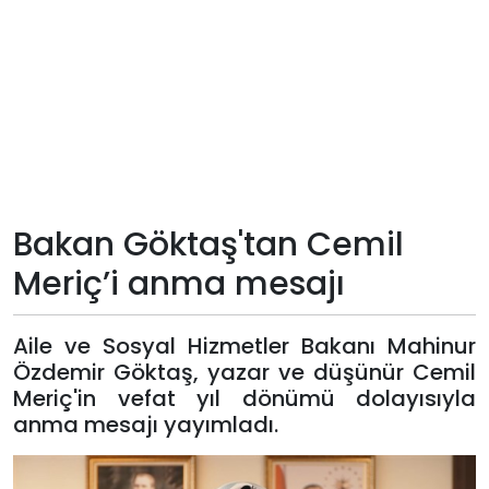
Teknoloji
Sektörel
Arşiv
Künye
Bakan Göktaş'tan Cemil
Giriş
Meriç’i anma mesajı
Yap
Aile ve Sosyal Hizmetler Bakanı Mahinur
Özdemir Göktaş, yazar ve düşünür Cemil
Meriç'in vefat yıl dönümü dolayısıyla
anma mesajı yayımladı.