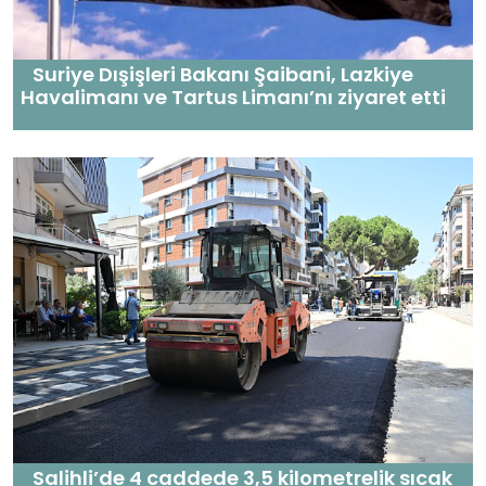
Suriye Dışişleri Bakanı Şaibani, Lazkiye
Havalimanı ve Tartus Limanı’nı ziyaret etti
Salihli’de 4 caddede 3,5 kilometrelik sıcak