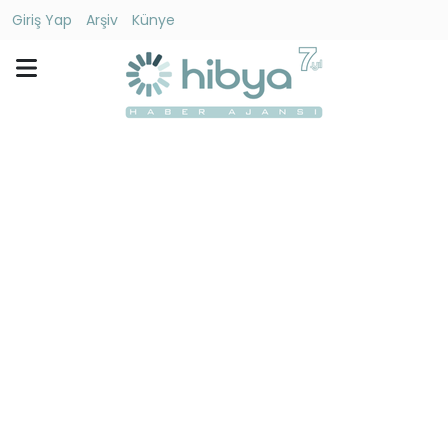
Giriş Yap
Arşiv
Künye
Ara
Gündem
Ekonomi
Dünya
Yaşam
Kültür
-
Sanat
Spor