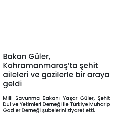
Teknoloji
Sektörel
Arşiv
Künye
Bakan Güler,
Giriş
Kahramanmaraş’ta şehit
Yap
aileleri ve gazilerle bir araya
geldi
Milli Savunma Bakanı Yaşar Güler, Şehit
Dul ve Yetimleri Derneği ile Türkiye Muharip
Gaziler Derneği şubelerini ziyaret etti.