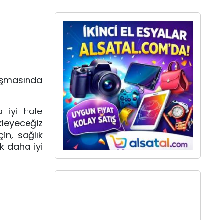
uşmasında
 iyi hale
ekleyeceğiz
in, sağlık
ok daha iyi