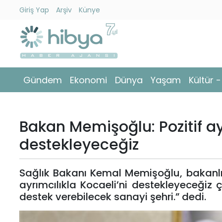
Giriş Yap
Arşiv
Künye
Ara
Gündem
Gündem
Ekonomi
Dünya
Yaşam
Kültür 
Ekonomi
Dünya
Bakan Memişoğlu: Pozitif ay
Yaşam
destekleyeceğiz
Kültür
Sağlık Bakanı Kemal Memişoğlu, bakanlık o
-
ayrımcılıkla Kocaeli’ni destekleyeceğiz
Sanat
destek verebilecek sanayi şehri.” dedi.
Spor