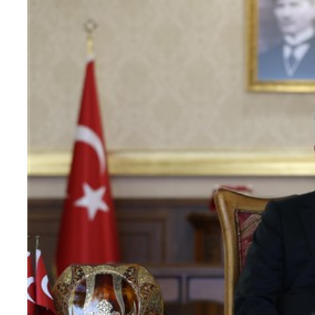
Teknoloji
Sektörel
Arşiv
Künye
Giriş
Yap