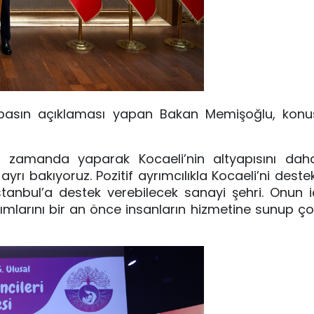
an basın açıklaması yapan Bakan Memişoğlu, kon
sa zamanda yaparak Kocaeli’nin altyapısını daha
ayrı bakıyoruz. Pozitif ayrımcılıkla Kocaeli’ni dest
anbul’a destek verebilecek sanayi şehri. Onun iç
tırımlarını bir an önce insanların hizmetine sunup ç