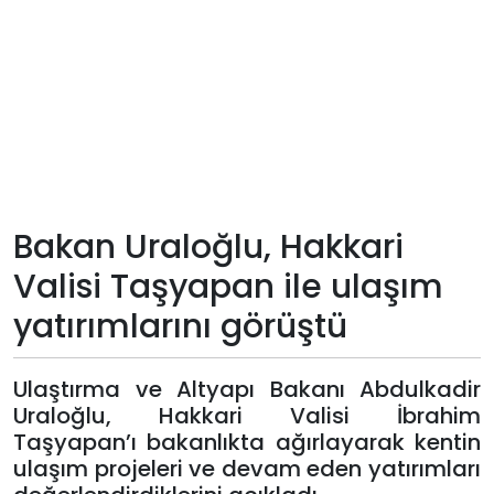
Teknoloji
Sektörel
Arşiv
Künye
Bakan Uraloğlu, Hakkari
Giriş
Valisi Taşyapan ile ulaşım
Yap
yatırımlarını görüştü
Ulaştırma ve Altyapı Bakanı Abdulkadir
Uraloğlu, Hakkari Valisi İbrahim
Taşyapan’ı bakanlıkta ağırlayarak kentin
ulaşım projeleri ve devam eden yatırımları