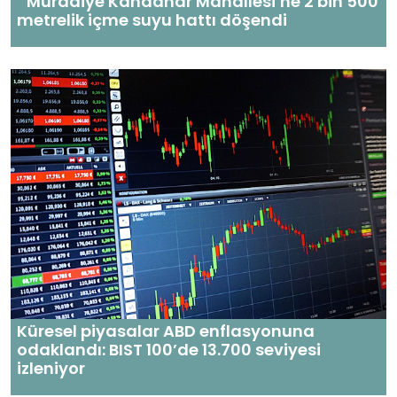
Muradiye Kandahar Mahallesi’ne 2 bin 500
metrelik içme suyu hattı döşendi
Küresel piyasalar ABD enflasyonuna
odaklandı: BIST 100’de 13.700 seviyesi
izleniyor