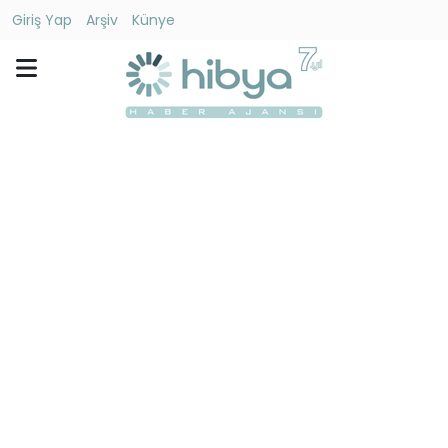
Giriş Yap
Arşiv
Künye
Ara
Gündem
Ekonomi
Dünya
Yaşam
Kültür
-
Sanat
Spor