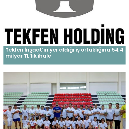
Tekfen İnşaat’ın yer aldığı iş ortaklığına 54,4
milyar TL’lik ihale