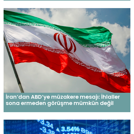
İran’dan ABD’ye müzakere mesajı: İhlaller
sona ermeden görüşme mümkün değil