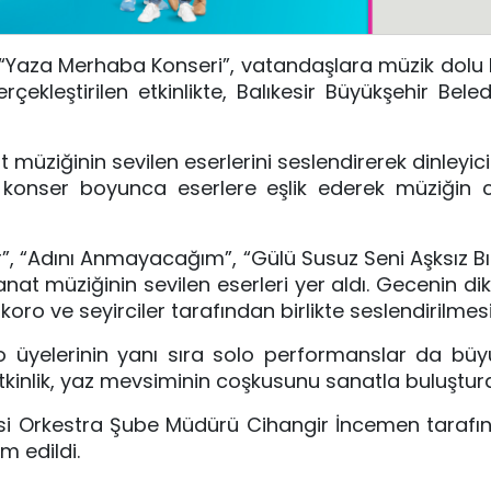
ği “Yaza Merhaba Konseri”, vatandaşlara müzik dolu
çekleştirilen etkinlikte, Balıkesir Büyükşehir Beled
üziğinin sevilen eserlerini seslendirerek dinleyicil
, konser boyunca eserlere eşlik ederek müziğin 
”, “Adını Anmayacağım”, “Gülü Susuz Seni Aşksız 
sanat müziğinin sevilen eserleri yer aldı. Gecenin d
 koro ve seyirciler tarafından birlikte seslendirilmesi
o üyelerinin yanı sıra solo performanslar da bü
etkinlik, yaz mevsiminin coşkusunu sanatla buluştur
esi Orkestra Şube Müdürü Cihangir İncemen tarafı
m edildi.