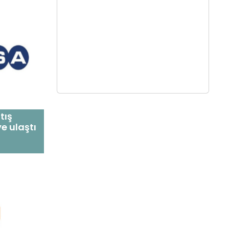
tış
ye ulaştı