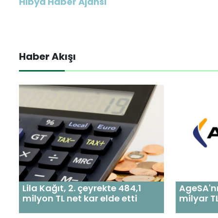
Hibya Haber Ajansı
Haber Akışı
Lila Kağıt, 2. çeyrekte 484,1
AgeSA'nın
milyon TL net kar elde etti
milyar T