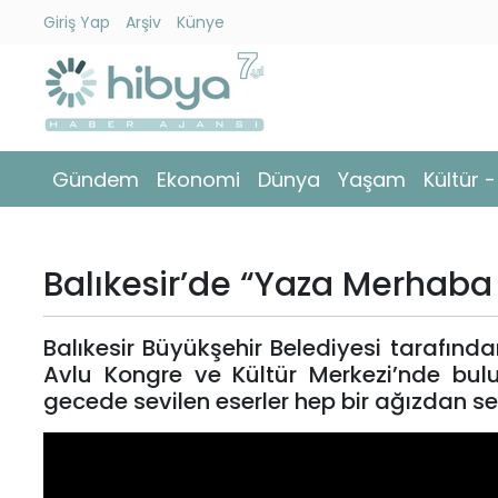
Giriş Yap
Arşiv
Künye
Ara
Gündem
Gündem
Ekonomi
Dünya
Yaşam
Kültür 
Ekonomi
Dünya
Balıkesir’de “Yaza Merhaba 
Yaşam
Balıkesir Büyükşehir Belediyesi tarafın
Kültür
Avlu Kongre ve Kültür Merkezi’nde bul
-
gecede sevilen eserler hep bir ağızdan ses
Sanat
Spor