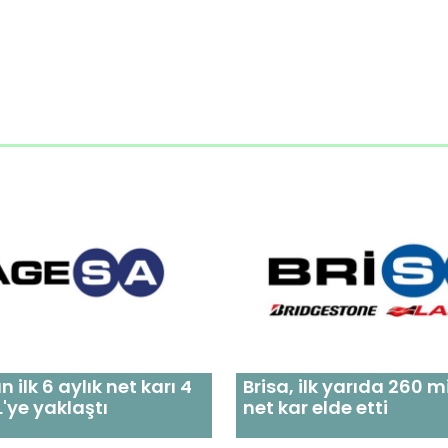
 ilk 6 aylık net karı 4
Brisa, ilk yarıda 260 m
L'ye yaklaştı
net kar elde etti