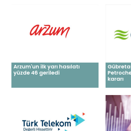
Arzum'un ilk yarı hasılatı
Gübretaş
yüzde 46 geriledi
Petroche
kararı