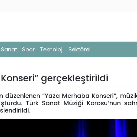
- Sanat
Spor
Teknoloji
Sektörel
Konseri” gerçekleştirildi
dan düzenlenen “Yaza Merhaba Konseri”, müzik
uşturdu. Türk Sanat Müziği Korosu’nun sahn
lendirildi.