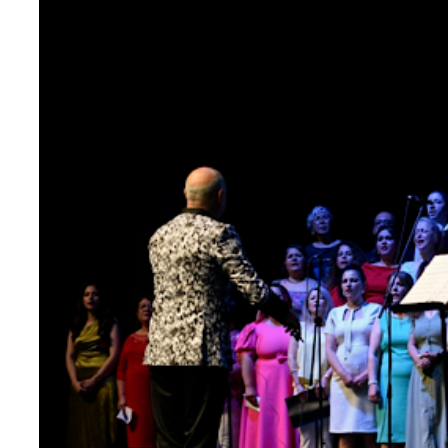
Teknoloji
Sektörel
Arşiv
Künye
Giriş
Yap