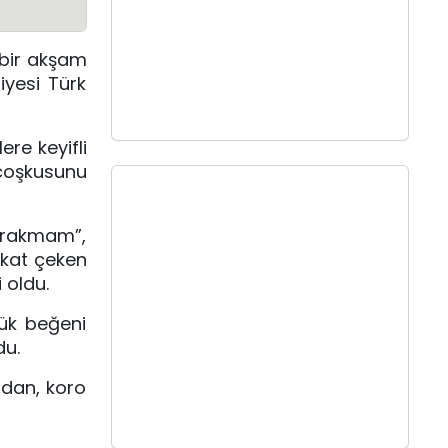
 bir akşam
iyesi Türk
ere keyifli
coşkusunu
Bırakmam”,
ikkat çeken
 oldu.
yük beğeni
du.
ndan, koro