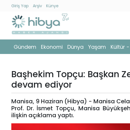
Giriş Yap
Arşiv
Künye
Ara
Gündem
Gündem
Ekonomi
Dünya
Yaşam
Kültür 
Ekonomi
Dünya
Başhekim Topçu: Başkan Ze
Yaşam
devam ediyor
Kültür
Manisa, 9 Haziran (Hibya) - Manisa Cela
-
Prof. Dr. İsmet Topçu, Manisa Büyükşeh
Sanat
ilişkin açıklama yaptı.
Spor