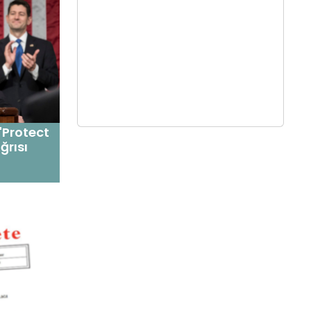
"Protect
ğrısı