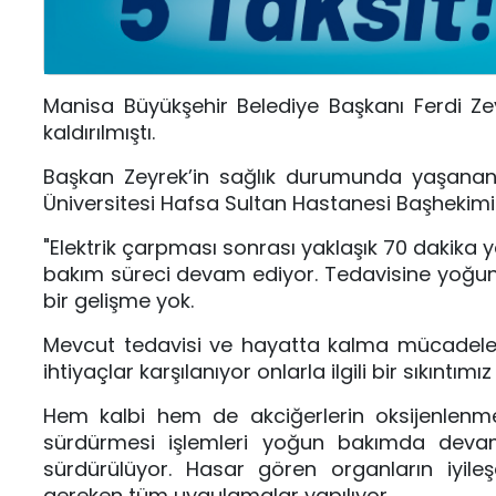
Manisa Büyükşehir Belediye Başkanı Ferdi Ze
kaldırılmıştı.
Başkan Zeyrek’in sağlık durumunda yaşanan
Üniversitesi Hafsa Sultan Hastanesi Başhekimi 
"Elektrik çarpması sonrası yaklaşık 70 dakika
bakım süreci devam ediyor. Tedavisine yoğu
bir gelişme yok.
Mevcut tedavisi ve hayatta kalma mücadele
ihtiyaçlar karşılanıyor onlarla ilgili bir sıkıntımı
Hem kalbi hem de akciğerlerin oksijenlenme
sürdürmesi işlemleri yoğun bakımda devam 
sürdürülüyor. Hasar gören organların iyileşe
gereken tüm uygulamalar yapılıyor.