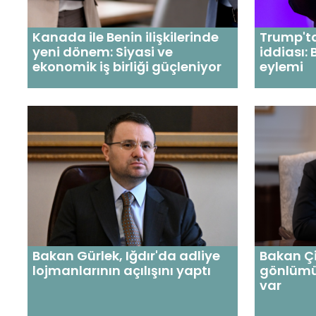
Kanada ile Benin ilişkilerinde
Trump't
yeni dönem: Siyasi ve
iddiası:
ekonomik iş birliği güçleniyor
eylemi
Bakan Gürlek, Iğdır'da adliye
Bakan Çif
lojmanlarının açılışını yaptı
gönlümü
var