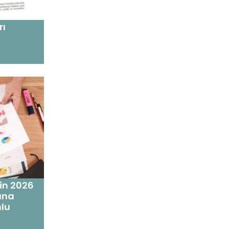
rı
'in 2026
runa
mlu