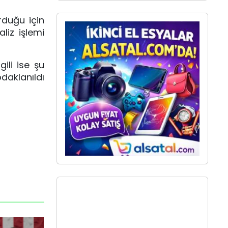
rduğu için
liz işlemi
ili ise şu
aklanıldı