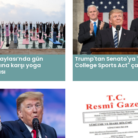
Yaylası’nda gün
Trump'tan Senato'ya 
ına karşı yoga
College Sports Act" ça
sı