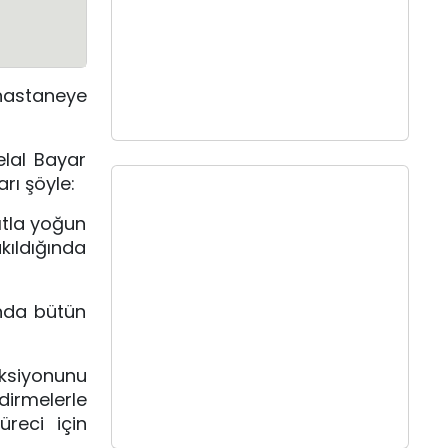
 hastaneye
lal Bayar
rı şöyle:
ıtla yoğun
ıldığında
nda bütün
ksiyonunu
irmelerle
üreci için