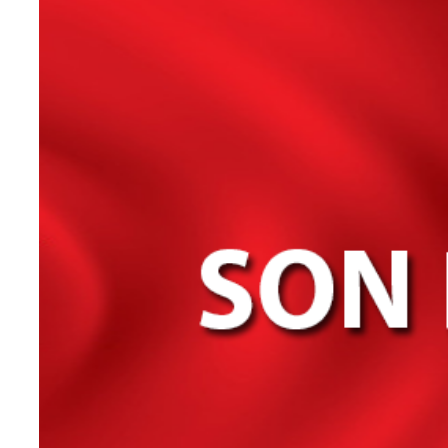
Teknoloji
Sektörel
Arşiv
Künye
Giriş
Yap