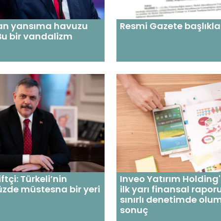
an yansıma havuzu
Resmi Gazete başlıkla
 Bu bir vandalizm
tçi: Türkeli’nin
Inveo Yatırım Holding
zde müstesna bir yeri
ilk yarı finansal rapo
sınırlı denetimde olu
sonuç