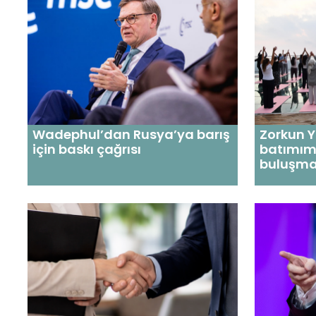
Wadephul’dan Rusya’ya barış
Zorkun 
için baskı çağrısı
batımım
buluşma