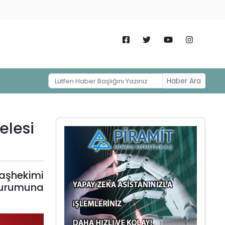
Haber Ara
elesi
Başhekimi
 durumuna