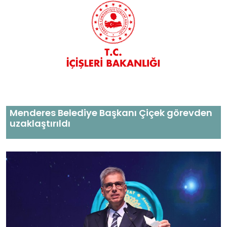
Menderes Belediye Başkanı Çiçek görevden
uzaklaştırıldı