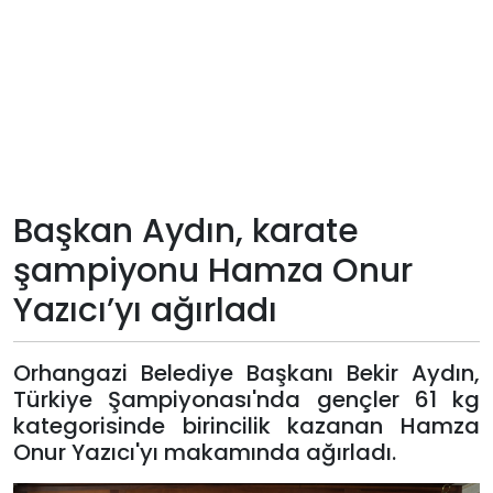
Teknoloji
Sektörel
Arşiv
Künye
Başkan Aydın, karate
şampiyonu Hamza Onur
Giriş
Yazıcı’yı ağırladı
Yap
Orhangazi Belediye Başkanı Bekir Aydın,
Türkiye Şampiyonası'nda gençler 61 kg
kategorisinde birincilik kazanan Hamza
Onur Yazıcı'yı makamında ağırladı.