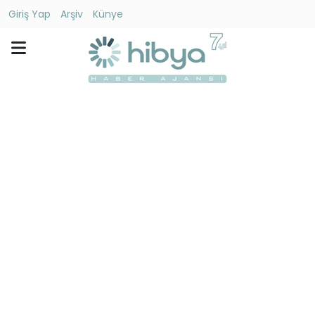
Giriş Yap
Arşiv
Künye
Ara
Gündem
Ekonomi
Dünya
Yaşam
Kültür
-
Sanat
Spor