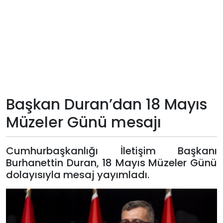
Teknoloji
Sektörel
Arşiv
Künye
Başkan Duran’dan 18 Mayıs
Müzeler Günü mesajı
Giriş
Yap
Cumhurbaşkanlığı İletişim Başkanı
Burhanettin Duran, 18 Mayıs Müzeler Günü
dolayısıyla mesaj yayımladı.