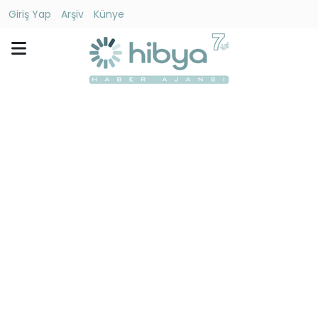
Giriş Yap
Arşiv
Künye
Ara
Gündem
Ekonomi
Dünya
Yaşam
Kültür
-
Sanat
Spor