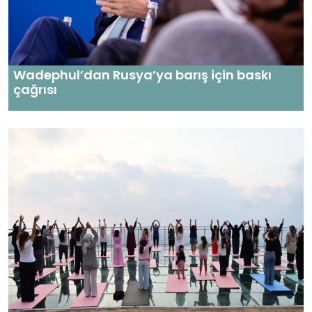
Wadephul’dan Rusya’ya barış için baskı
çağrısı