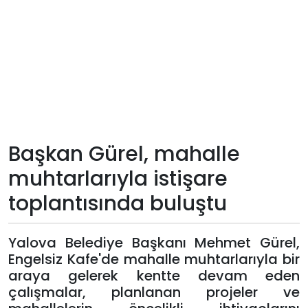
Teknoloji
Sektörel
Arşiv
Künye
Başkan Gürel, mahalle
Giriş
muhtarlarıyla istişare
Yap
toplantısında buluştu
Yalova Belediye Başkanı Mehmet Gürel,
Engelsiz Kafe'de mahalle muhtarlarıyla bir
araya gelerek kentte devam eden
çalışmalar, planlanan projeler ve