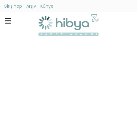
Giriş Yap
Arşiv
Künye
Ara
Gündem
Ekonomi
Dünya
Yaşam
Kültür
-
Sanat
Spor