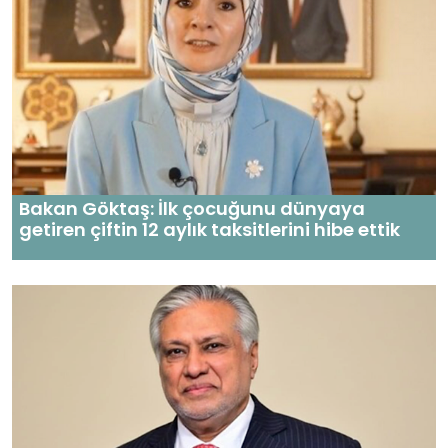
Bakan Göktaş: İlk çocuğunu dünyaya
getiren çiftin 12 aylık taksitlerini hibe ettik