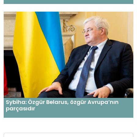
Sybiha: Özgür Belarus, özgür Avrupa’nın
parçasıdır