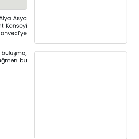
Alya Asya
nt Konseyi
Kahveci’ye
ı buluşma,
 rağmen bu