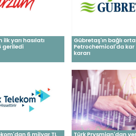
ilk yarı hasılatı
Gübretaş'ın bağlı ortak
 geriledi
Petrochemical'da kar
kararı
ekom'dan 6 milyar TL
Türk Prysmian'dan ve