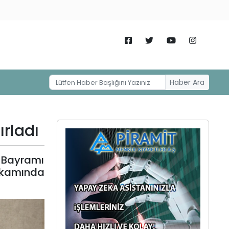
Haber Ara
ırladı
 Bayramı
akamında