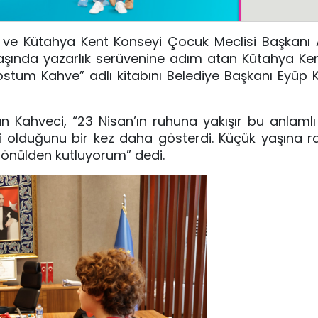
 ve Kütahya Kent Konseyi Çocuk Meclisi Başkanı 
k yaşında yazarlık serüvenine adım atan Kütahya Ke
tum Kahve” adlı kitabını Belediye Başkanı Eyüp 
 Kahveci, “23 Nisan’ın ruhuna yakışır bu anlaml
ci olduğunu bir kez daha gösterdi. Küçük yaşına
gönülden kutluyorum” dedi.