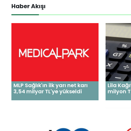
Haber Akışı
MLP Sağlık'ın ilk yarı net karı
Lila Kağı
3,54 milyar TL'ye yükseldi
milyon TL