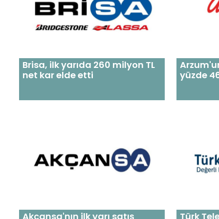
Brisa, ilk yarıda 260 milyon TL
Arzum'un 
net kar elde etti
yüzde 46
Akçansa'nın ilk yarı satış
Türk Tel