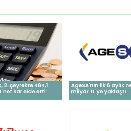
t, 2. çeyrekte 484,1
AgeSA'nın ilk 6 aylık ne
 net kar elde etti
milyar TL'ye yaklaştı