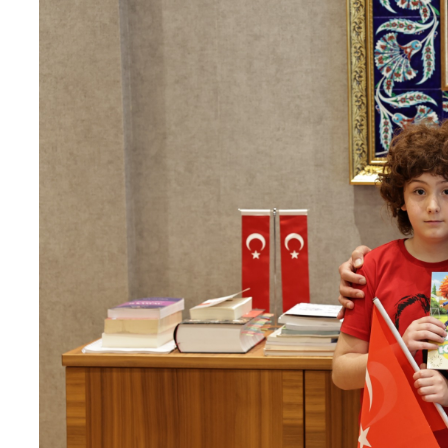
Teknoloji
Sektörel
Arşiv
Künye
Giriş
Yap