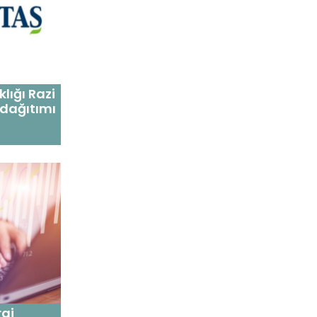
lığı Razi
 dağıtımı
rgi