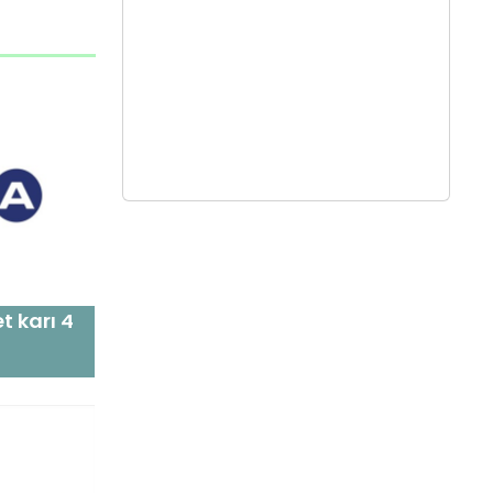
t karı 4