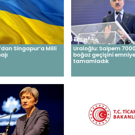
dan Singapur’a Milli
Uraloğlu: Saipem 7000
ajı
boğaz geçişini emniye
tamamladık