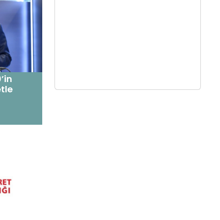
’in
tle