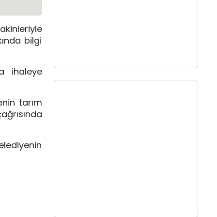
akinleriyle
ında bilgi
a ihaleye
enin tarım
çağrısında
belediyenin