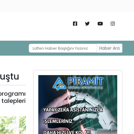
Haber Ara
uştu
programı
talepleri