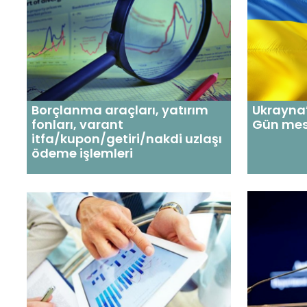
Borçlanma araçları, yatırım
Ukrayna’
fonları, varant
Gün mes
itfa/kupon/getiri/nakdi uzlaşı
ödeme işlemleri