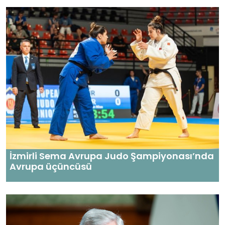
İzmirli Sema Avrupa Judo Şampiyonası’nda
Avrupa üçüncüsü