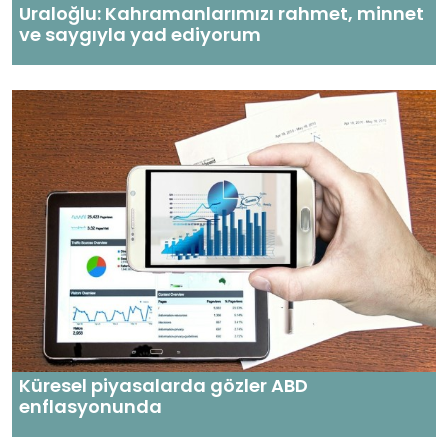
Uraloğlu: Kahramanlarımızı rahmet, minnet
ve saygıyla yad ediyorum
Küresel piyasalarda gözler ABD
enflasyonunda