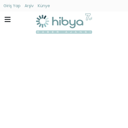
Giriş Yap
Arşiv
Künye
Ara
Gündem
Ekonomi
Dünya
Yaşam
Kültür
-
Sanat
Spor