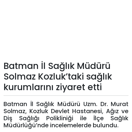
Teknoloji
Sektörel
Arşiv
Künye
Batman İl Sağlık Müdürü
Giriş
Solmaz Kozluk’taki sağlık
Yap
kurumlarını ziyaret etti
Batman İl Sağlık Müdürü Uzm. Dr. Murat
Solmaz, Kozluk Devlet Hastanesi, Ağız ve
Diş Sağlığı Polikliniği ile İlçe Sağlık
Müdürlüğü’nde incelemelerde bulundu.