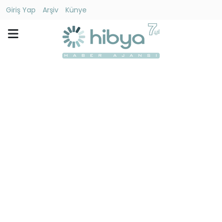
Giriş Yap
Arşiv
Künye
Ara
Gündem
Ekonomi
Dünya
Yaşam
Kültür
-
Sanat
Spor