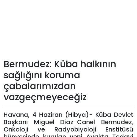
Teknoloji
Sektörel
Arşiv
Künye
Bermudez: Küba halkının
sağlığını koruma
Giriş
çabalarımızdan
Yap
vazgeçmeyeceğiz
Havana, 4 Haziran (Hibya)- Küba Devlet
Başkanı Miguel Diaz-Canel Bermudez,
Onkoloji ve Radyobiyoloji Enstitüsü
bünyesinde kurulan yeni Ayakta Tedavi