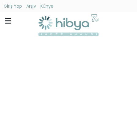
Giriş Yap
Arşiv
Künye
Ara
Gündem
Ekonomi
Dünya
Yaşam
Kültür
-
Sanat
Spor