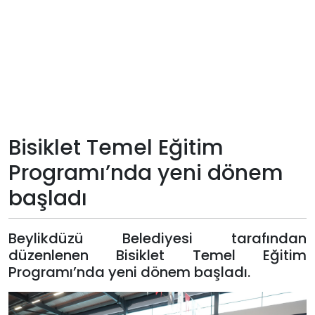
Teknoloji
Sektörel
Arşiv
Künye
Bisiklet Temel Eğitim
Programı’nda yeni dönem
Giriş
başladı
Yap
Beylikdüzü Belediyesi tarafından
düzenlenen Bisiklet Temel Eğitim
Programı’nda yeni dönem başladı.