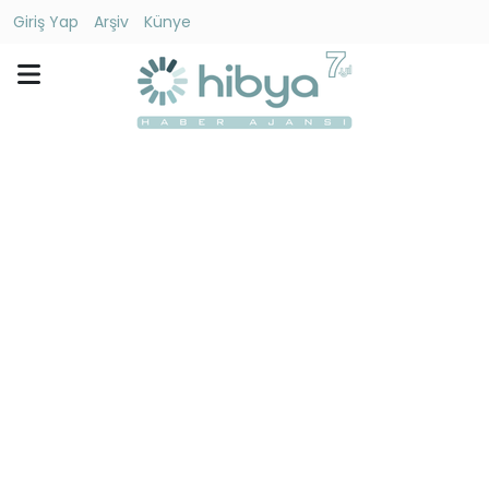
Giriş Yap
Arşiv
Künye
Ara
Gündem
Ekonomi
Dünya
Yaşam
Kültür
-
Sanat
Spor