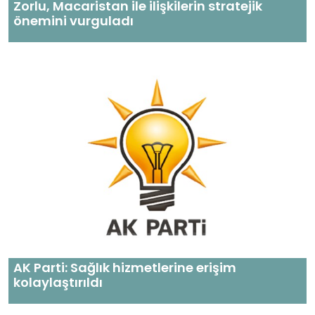
Zorlu, Macaristan ile ilişkilerin stratejik
önemini vurguladı
AK Parti: Sağlık hizmetlerine erişim
kolaylaştırıldı