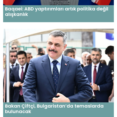
Baqaei: ABD yaptırımları artık politika değil
alışkanlık
Bakan Çiftçi, Bulgaristan’da temaslarda
bulunacak