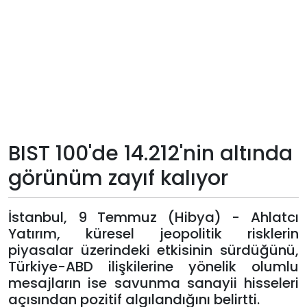
Teknoloji
Sektörel
Arşiv
Künye
BIST 100'de 14.212'nin altında
Giriş
görünüm zayıf kalıyor
Yap
İstanbul, 9 Temmuz (Hibya) - Ahlatcı
Yatırım, küresel jeopolitik risklerin
piyasalar üzerindeki etkisinin sürdüğünü,
Türkiye-ABD ilişkilerine yönelik olumlu
mesajların ise savunma sanayii hisseleri
açısından pozitif algılandığını belirtti.