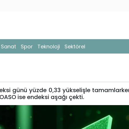
- Sanat
Spor
Teknoloji
Sektörel
deksi günü yüzde 0,33 yükselişle tamamlark
TOASO ise endeksi aşağı çekti.