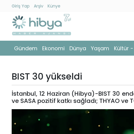
Giriş Yap
Arşiv
Künye
Ara
Gündem
Gündem
Ekonomi
Dünya
Yaşam
Kültür 
Ekonomi
Dünya
BIST 30 yükseldi
Yaşam
İstanbul, 12 Haziran (Hibya)-BIST 30 en
Kültür
ve SASA pozitif katkı sağladı; THYAO ve 
-
Sanat
Spor