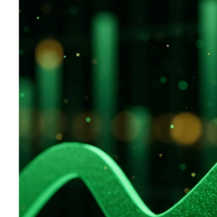
Teknoloji
Sektörel
Arşiv
Künye
Giriş
Yap