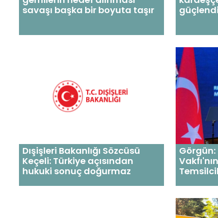
savaşı başka bir boyuta taşır
güçlendi
Dışişleri Bakanlığı Sözcüsü
Görgün:
Keçeli: Türkiye açısından
Vakfı'nı
hukuki sonuç doğurmaz
Temsilci