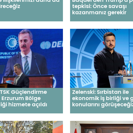
receğiz
tepkisi: Önce savaşı
kazanmanız gerekir
 TSK Güçlendirme
Zelenski: Sırbistan ile
n Erzurum Bölge
ekonomik iş birliği ve 
liği hizmete açıldı
konularını görüşeceği