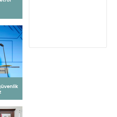
güvenlik
z