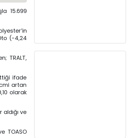
la 15.699
lyester’in
Oto (-4,24
en; TRALT,
tiği ifade
acmi artan
,10 olarak
 aldığı ve
E ve TOASO