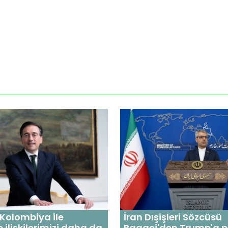
 Kolombiya ile
İran Dışişleri Sözcüsü
 ilişkilerimizi daha da
Baqaei'den Trump'a p