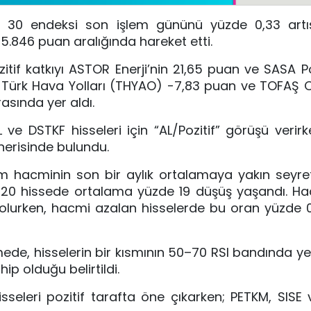
T 30 endeksi son işlem gününü yüzde 0,33 artış
15.846 puan aralığında hareket etti.
if katkıyı ASTOR Enerji’nin 21,65 puan ve SASA Po
ılık Türk Hava Yolları (THYAO) -7,83 puan ve TOFAŞ 
asında yer aldı.
e DSTKF hisseleri için “AL/Pozitif” görüşü verirk
nerisinde bulundu.
m hacminin son bir aylık ortalamaya yakın seyret
n, 20 hissede ortalama yüzde 19 düşüş yaşandı. H
lurken, hacmi azalan hisselerde bu oran yüzde 0
de, hisselerin bir kısmının 50–70 RSI bandında yer
ip olduğu belirtildi.
isseleri pozitif tarafta öne çıkarken; PETKM, SIS