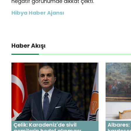
negatif görünümde dikkat çekti.
Hibya Haber Ajansı
Haber Akışı
Çelik: Karadeniz'de sivil
Albares:
gemilerin hedef alınması
kardeşçe