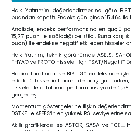
Halk Yatırım’ın değerlendirmesine göre BIS
puandan kapattı. Endeks gün içinde 15.464 ile 
Analizde, endeks performansına en güçlü pozit
15,77 puan ile sağladığı belirtildi. Buna karş
puan) ile endekse negatif etki eden hisseler ar
Halk Yatırım, teknik görünümde ASELS, SAHOL v
THYAO ve FROTO hisseleri için “SAT/Negatif” ö
Hacim tarafında ise BIST 30 endeksinde işle
edildi. 10 hissenin hacminde artış görülürke
hisselerde ortalama performans yüzde 0,58 o
gerçekleşti.
Momentum göstergelerine ilişkin değerlendirme
DSTKF ile AEFES’in en yüksek RSI seviyelerine sah
Akıllı grafiklerde ise ASTOR, SASA ve TCELL h