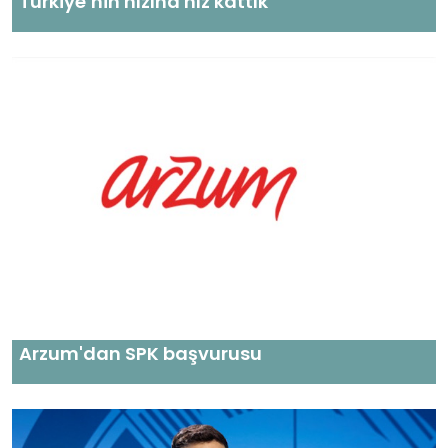
Türkiye’nin hızına hız kattık
Arzum'dan SPK başvurusu