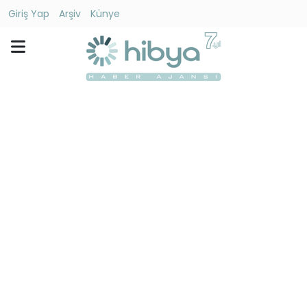
Giriş Yap
Arşiv
Künye
Ara
Gündem
Ekonomi
Dünya
Yaşam
Kültür
-
Sanat
Spor