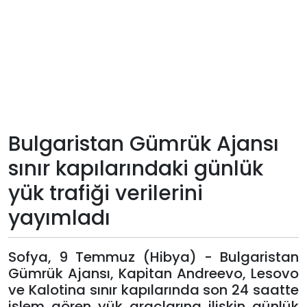
Teknoloji
Sektörel
Arşiv
Künye
Bulgaristan Gümrük Ajansı
sınır kapılarındaki günlük
Giriş
yük trafiği verilerini
Yap
yayımladı
Sofya, 9 Temmuz (Hibya) - Bulgaristan
Gümrük Ajansı, Kapitan Andreevo, Lesovo
ve Kalotina sınır kapılarında son 24 saatte
işlem gören yük araçlarına ilişkin günlük