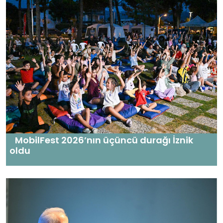
MobilFest 2026’nın üçüncü durağı İznik
oldu