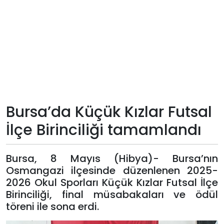
Teknoloji
Sektörel
Arşiv
Künye
Bursa’da Küçük Kızlar Futsal
Giriş
İlçe Birinciliği tamamlandı
Yap
Bursa, 8 Mayıs (Hibya)- Bursa’nın
Osmangazi ilçesinde düzenlenen 2025-
2026 Okul Sporları Küçük Kızlar Futsal İlçe
Birinciliği, final müsabakaları ve ödül
töreni ile sona erdi.