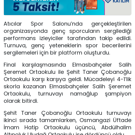
Atıcılar Spor Salonu’nda gerçekleştirilen
organizasyonda genç sporcuların sergilediği
performans izleyiciler tarafından takip edildi.
Turnuva, genç yeteneklerin spor becerilerini
sergilemeleri için bir platform oluşturdu.
Final karşılaşmasında Elmasbahçeler Salih
Şeremet Ortaokulu ile Şehit Taner Çobanoğlu
Ortaokulu karşı karşıya geldi. Mücadeleyi 4-1’lik
skorla kazanan Elmasbahçeler Salih Şeremet
Ortaokulu, turnuvayı namağlup şampiyon
olarak bitirdi.
Şehit Taner Çobanoğlu Ortaokulu turnuvayı
ikinci sırada tamamlarken, Osmangazi Üftade
İmam Hatip Ortaokulu üçüncü, Abdülhalim
Altınoluk Uludağ Ortaokulu ise dördüncü oldu.