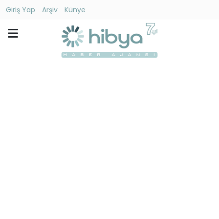
Giriş Yap
Arşiv
Künye
Ara
Gündem
Ekonomi
Dünya
Yaşam
Kültür
-
Sanat
Spor