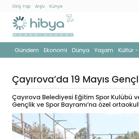
Giriş Yap
Arşiv
Künye
Ara
Gündem
Gündem
Ekonomi
Dünya
Yaşam
Kültür 
Ekonomi
Dünya
Çayırova’da 19 Mayıs Gençl
Yaşam
Çayırova Belediyesi Eğitim Spor Kulübü 
Kültür
Gençlik ve Spor Bayramı’na özel ortaokulla
-
Sanat
Spor