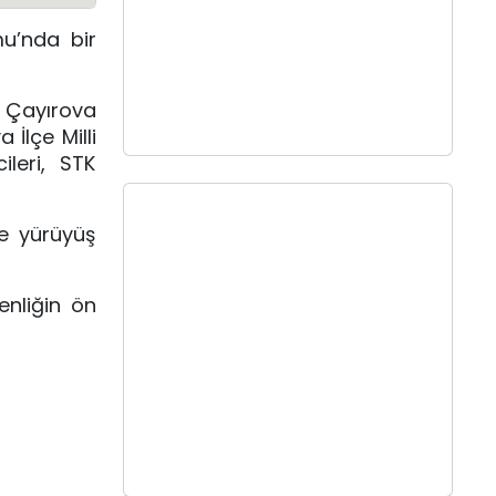
mu’nda bir
 Çayırova
İlçe Milli
leri, STK
de yürüyüş
enliğin ön