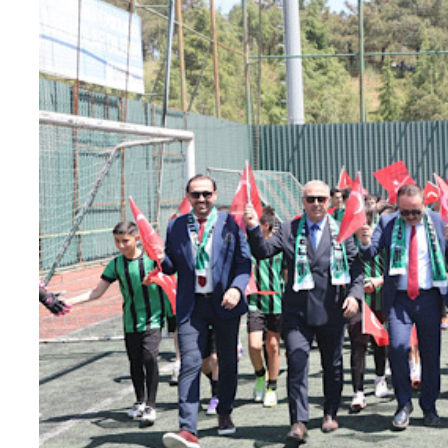
Teknoloji
Sektörel
Arşiv
Künye
Giriş
Yap