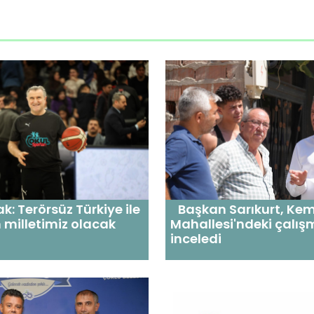
k: Terörsüz Türkiye ile
Başkan Sarıkurt, Kem
milletimiz olacak
Mahallesi'ndeki çalış
inceledi