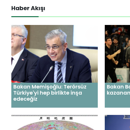
Haber Akışı
Bakan Memişoğlu: Terörsüz
Bakan Ba
Türkiye'yi hep birlikte inşa
kazanan 
edeceğiz