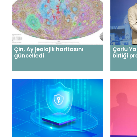
Çin, Ay jeolojik haritasını
Çorlu Ya
güncelledi
birliği 