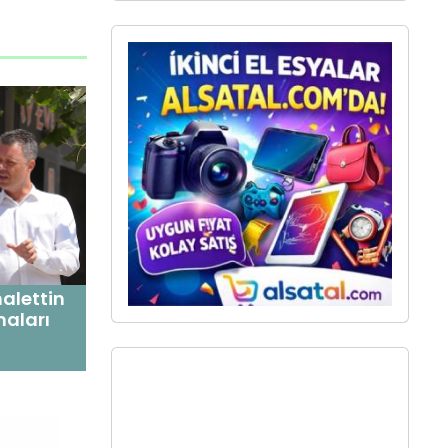
alettin
maları