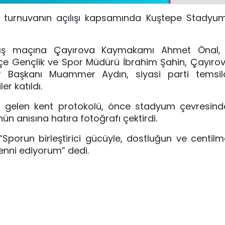
len turnuvanın açılışı kapsamında Kuştepe Stadyu
çılış maçına Çayırova Kaymakamı Ahmet Önal,
çe Gençlik ve Spor Müdürü İbrahim Şahin, Çayırova 
Başkanı Muammer Aydın, siyasi parti temsilci
ler katıldı.
aya gelen kent protokolü, önce stadyum çevresin
nün anısına hatıra fotoğrafı çektirdi.
Sporun birleştirici gücüyle, dostluğun ve centilm
enni ediyorum” dedi.