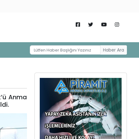
Haber Ara
rk’ü Anma
di.