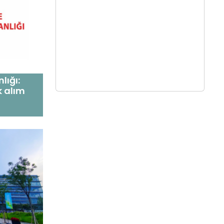
lığı:
k alım