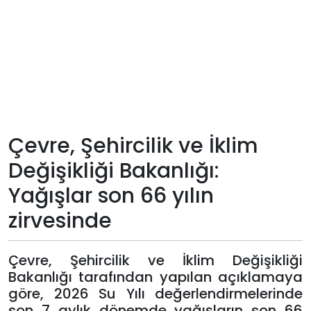
Teknoloji
Sektörel
Arşiv
Künye
Çevre, Şehircilik ve İklim
Değişikliği Bakanlığı:
Giriş
Yağışlar son 66 yılın
Yap
zirvesinde
Çevre, Şehircilik ve İklim Değişikliği
Bakanlığı tarafından yapılan açıklamaya
göre, 2026 Su Yılı değerlendirmelerinde
son 7 aylık dönemde yağışların son 66