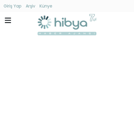
Giriş Yap
Arşiv
Künye
Ara
Gündem
Ekonomi
Dünya
Yaşam
Kültür
-
Sanat
Spor