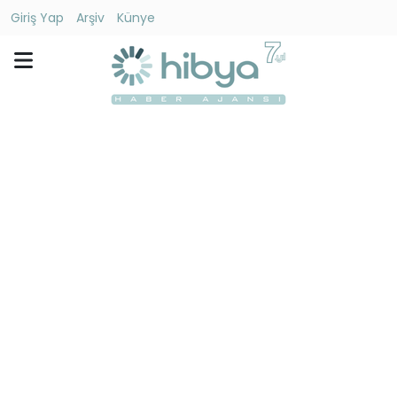
Giriş Yap
Arşiv
Künye
Ara
Gündem
Ekonomi
Dünya
Yaşam
Kültür
-
Sanat
Spor