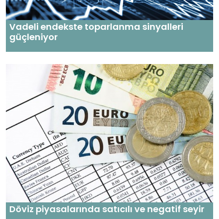
Vadeli endekste toparlanma sinyalleri
güçleniyor
Döviz piyasalarında satıcılı ve negatif seyir