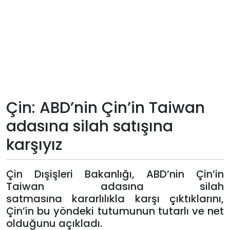
Teknoloji
Sektörel
Arşiv
Künye
Çin: ABD’nin Çin’in Taiwan
adasına silah satışına
Giriş
karşıyız
Yap
Çin Dışişleri Bakanlığı, ABD’nin Çin’in
Taiwan adasına silah
satmasına kararlılıkla karşı çıktıklarını,
Çin’in bu yöndeki tutumunun tutarlı ve net
olduğunu açıkladı.