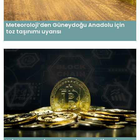
Meteoroloji’den Güneydoğu Anadolu için
toz taşınımı uyarısı