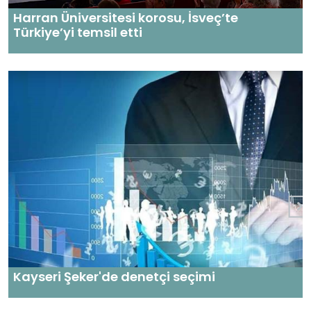
Harran Üniversitesi korosu, İsveç’te
Türkiye’yi temsil etti
Kayseri Şeker'de denetçi seçimi