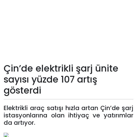
Teknoloji
Sektörel
Arşiv
Künye
Çin’de elektrikli şarj ünite
Giriş
sayısı yüzde 107 artış
Yap
gösterdi
Elektrikli araç satışı hızla artan Çin’de şarj
istasyonlarına olan ihtiyaç ve yatırımlar
da artıyor.