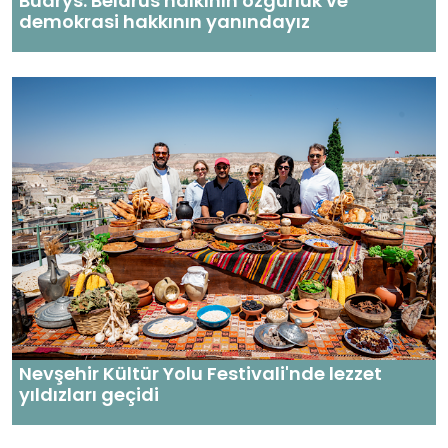
Budrys: Belarus halkının özgürlük ve
demokrasi hakkının yanındayız
Nevşehir Kültür Yolu Festivali'nde lezzet
yıldızları geçidi