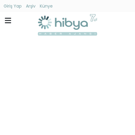
Giriş Yap
Arşiv
Künye
Ara
Gündem
Ekonomi
Dünya
Yaşam
Kültür
-
Sanat
Spor