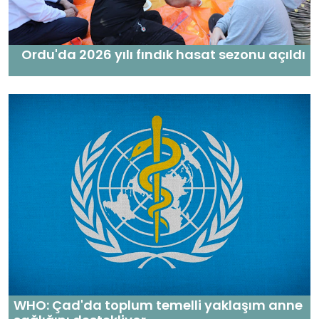
Ordu'da 2026 yılı fındık hasat sezonu açıldı
WHO: Çad'da toplum temelli yaklaşım anne