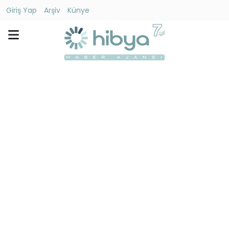
Giriş Yap
Arşiv
Künye
Ara
Gündem
Ekonomi
Dünya
Yaşam
Kültür
-
Sanat
Spor