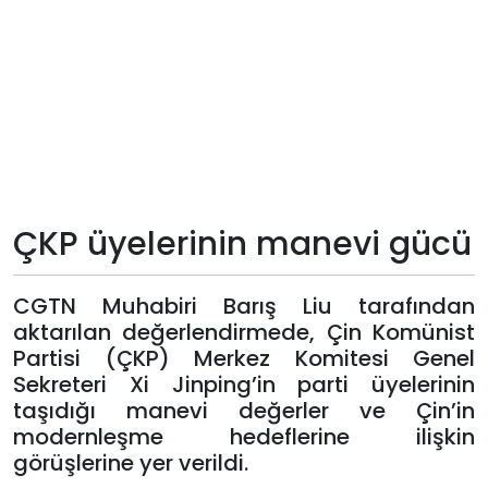
Teknoloji
Sektörel
Arşiv
Künye
ÇKP üyelerinin manevi gücü
Giriş
Yap
CGTN Muhabiri Barış Liu tarafından
aktarılan değerlendirmede, Çin Komünist
Partisi (ÇKP) Merkez Komitesi Genel
Sekreteri Xi Jinping’in parti üyelerinin
taşıdığı manevi değerler ve Çin’in
modernleşme hedeflerine ilişkin
görüşlerine yer verildi.