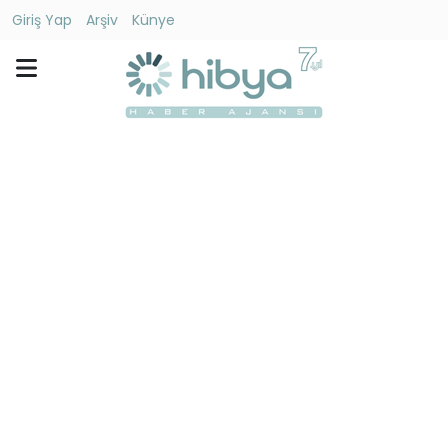
Giriş Yap
Arşiv
Künye
Ara
Gündem
Ekonomi
Dünya
Yaşam
Kültür
-
Sanat
Spor