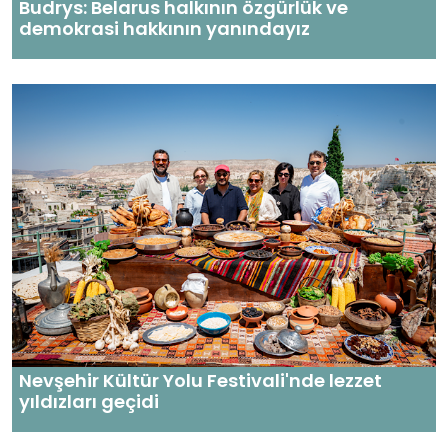
Budrys: Belarus halkının özgürlük ve
demokrasi hakkının yanındayız
Nevşehir Kültür Yolu Festivali'nde lezzet
yıldızları geçidi