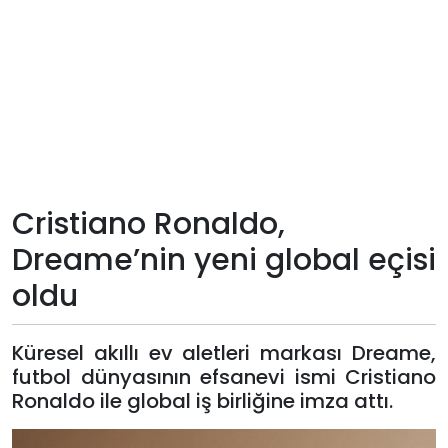
Teknoloji
Sektörel
Arşiv
Künye
Cristiano Ronaldo,
Giriş
Dreame’nin yeni global eçisi
Yap
oldu
Küresel akıllı ev aletleri markası Dreame,
futbol dünyasının efsanevi ismi Cristiano
Ronaldo ile global iş birliğine imza attı.