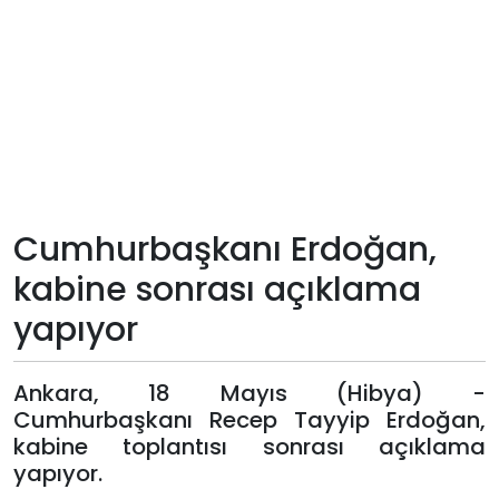
Teknoloji
Sektörel
Arşiv
Künye
Cumhurbaşkanı Erdoğan,
Giriş
kabine sonrası açıklama
Yap
yapıyor
Ankara, 18 Mayıs (Hibya) -
Cumhurbaşkanı Recep Tayyip Erdoğan,
kabine toplantısı sonrası açıklama
yapıyor.