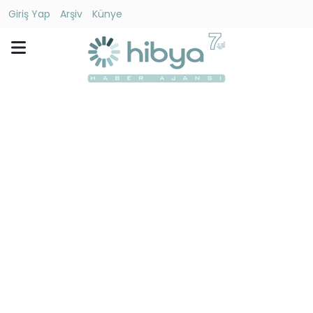
Giriş Yap
Arşiv
Künye
Ara
Gündem
Ekonomi
Dünya
Yaşam
Kültür
-
Sanat
Spor