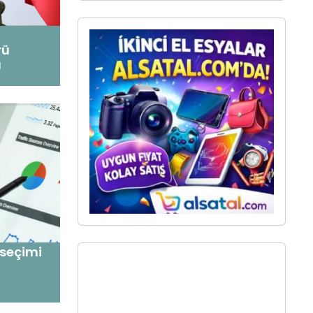
rü
ü
 seçimi