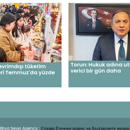
Torun: Hukuk adına u
evrimdışı tüketim
verici bir gün daha
ri Temmuz'da yüzde
| Hibya News Agency :
Спазва Етичния кодекс на Българските медии.