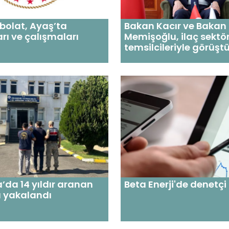
bolat, Ayaş’ta
Bakan Kacır ve Bakan
arı ve çalışmaları
Memişoğlu, ilaç sektö
temsilcileriyle görüşt
a’da 14 yıldır aranan
Beta Enerji'de denetçi
 yakalandı