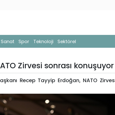
- Sanat
Spor
Teknoloji
Sektörel
TO Zirvesi sonrası konuşuyor
şkanı Recep Tayyip Erdoğan, NATO Zirvesi