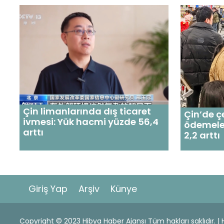
Çin limanlarında dış ticaret
Çin’de ç
ivmesi: Yük hacmi yüzde 56,4
ödemele
arttı
2,2 arttı
Giriş Yap
Arşiv
Künye
Copyright © 2023 Hibya Haber Ajansı Tüm hakları saklıdır. 