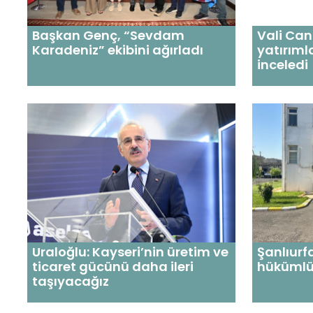
Başkan Genç, “Sevdam
Vali Can
Karadeniz” ekibini ağırladı
yatırıml
inceledi
Uraloğlu: Kayseri’nin üretim ve
Şanlıurf
ticaret gücünü daha ileri
hükümlü
taşıyacağız