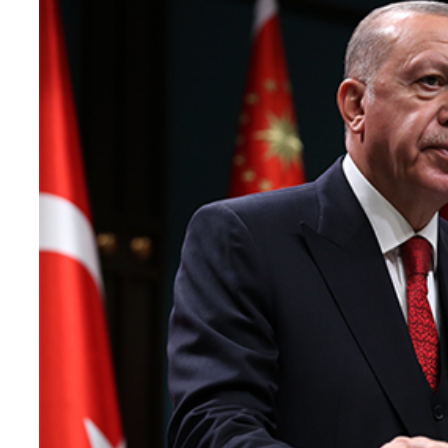
Teknoloji
Sektörel
Arşiv
Künye
Giriş
Yap