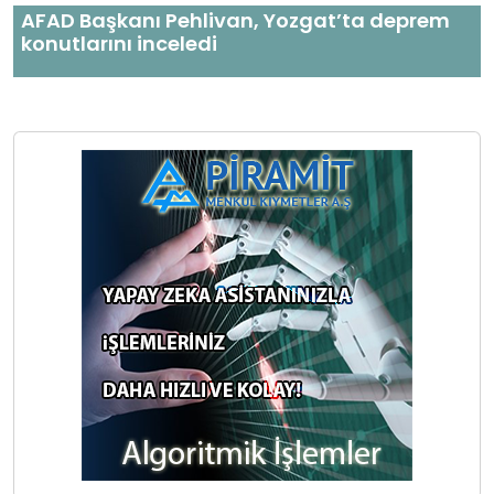
AFAD Başkanı Pehlivan, Yozgat’ta deprem
konutlarını inceledi