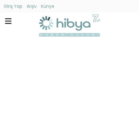
Giriş Yap
Arşiv
Künye
Ara
Gündem
Ekonomi
Dünya
Yaşam
Kültür
-
Sanat
Spor