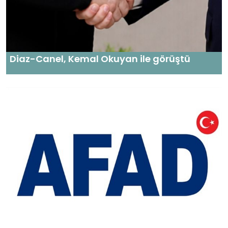
Diaz-Canel, Kemal Okuyan ile görüştü