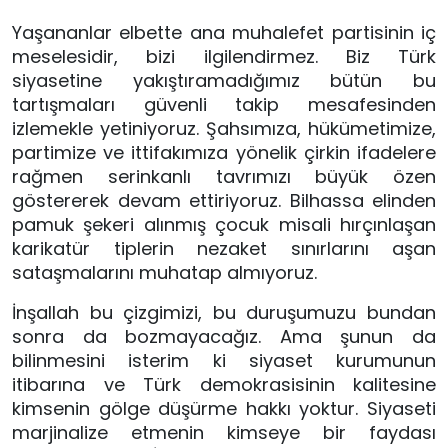
Yaşananlar elbette ana muhalefet partisinin iç 
meselesidir, bizi ilgilendirmez. Biz Türk 
siyasetine yakıştıramadığımız bütün bu 
tartışmaları güvenli takip mesafesinden 
izlemekle yetiniyoruz. Şahsımıza, hükümetimize, 
partimize ve ittifakımıza yönelik çirkin ifadelere 
rağmen serinkanlı tavrımızı büyük özen 
göstererek devam ettiriyoruz. Bilhassa elinden 
pamuk şekeri alınmış çocuk misali hırçınlaşan 
karikatür tiplerin nezaket sınırlarını aşan 
sataşmalarını muhatap almıyoruz. 
İnşallah bu çizgimizi, bu duruşumuzu bundan 
sonra da bozmayacağız. Ama şunun da 
bilinmesini isterim ki siyaset kurumunun 
itibarına ve Türk demokrasisinin kalitesine 
kimsenin gölge düşürme hakkı yoktur. Siyaseti 
marjinalize etmenin kimseye bir faydası 