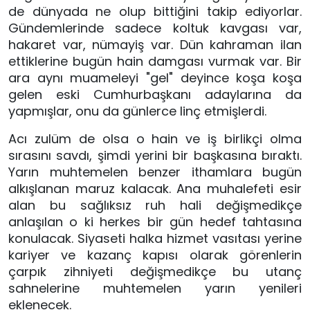
de dünyada ne olup bittiğini takip ediyorlar. 
Gündemlerinde sadece koltuk kavgası var, 
hakaret var, nümayiş var. Dün kahraman ilan 
ettiklerine bugün hain damgası vurmak var. Bir 
ara aynı muameleyi "gel" deyince koşa koşa 
gelen eski Cumhurbaşkanı adaylarına da 
yapmışlar, onu da günlerce linç etmişlerdi. 
Acı zulüm de olsa o hain ve iş birlikçi olma 
sırasını savdı, şimdi yerini bir başkasına bıraktı. 
Yarın muhtemelen benzer ithamlara bugün 
alkışlanan maruz kalacak. Ana muhalefeti esir 
alan bu sağlıksız ruh hali değişmedikçe 
anlaşılan o ki herkes bir gün hedef tahtasına 
konulacak. Siyaseti halka hizmet vasıtası yerine 
kariyer ve kazanç kapısı olarak görenlerin 
çarpık zihniyeti değişmedikçe bu utanç 
sahnelerine muhtemelen yarın yenileri 
eklenecek.