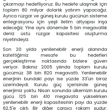
çıkarmayı hedefliyoruz. Bu hedefe ulaşmak için 
toplam 80 milyar dolarlık yatırım yapacağız. 
Ayrıca rüzgar ve güneş kurulu gücünün sisteme 
entegrasyonu için yeşil iletim altyapısı inşa 
edeceğiz. Yine aynı dönemde 5 bin megavatlık 
deniz üstü rüzgar kapasitesi oluşturma 
niyetindeyiz.
Son 20 yılda yenilenebilir enerji alanında 
katettiğimiz mesafe bu hedefleri 
gerçekleştirme noktasında bizlere güven 
veriyor. Bakınız 2005 yılında toplam kurulu 
gücümüz 38 bin 820 megavattı. Yenilenebilir 
enerjinin bundaki payı ise yüzde 33'ün biraz 
üzerindeydi. Kurulu güç içerisinde güneş 
enerjimiz yoktu. Nisan sonunda ülkemizin kurulu 
gücü 125 bin 410 megavata yükselirken 
yenilenebilir enerji kapasitesinin payı da yüzde 
62,5'e çıktı. Bir diğer çarpıcı rakam şudur: 