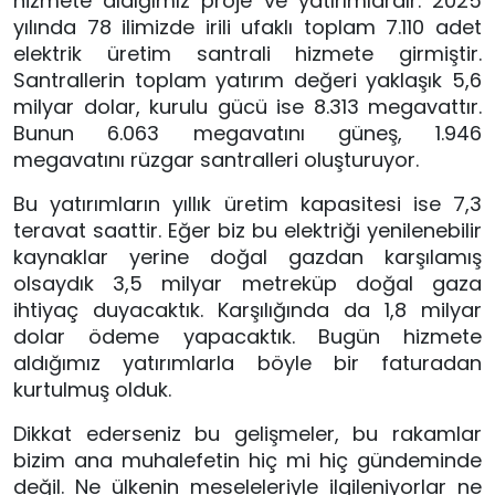
hizmete aldığımız proje ve yatırımlardır. 2025 
yılında 78 ilimizde irili ufaklı toplam 7.110 adet 
elektrik üretim santrali hizmete girmiştir. 
Santrallerin toplam yatırım değeri yaklaşık 5,6 
milyar dolar, kurulu gücü ise 8.313 megavattır. 
Bunun 6.063 megavatını güneş, 1.946 
megavatını rüzgar santralleri oluşturuyor. 
Bu yatırımların yıllık üretim kapasitesi ise 7,3 
teravat saattir. Eğer biz bu elektriği yenilenebilir 
kaynaklar yerine doğal gazdan karşılamış 
olsaydık 3,5 milyar metreküp doğal gaza 
ihtiyaç duyacaktık. Karşılığında da 1,8 milyar 
dolar ödeme yapacaktık. Bugün hizmete 
aldığımız yatırımlarla böyle bir faturadan 
kurtulmuş olduk.
Dikkat ederseniz bu gelişmeler, bu rakamlar 
bizim ana muhalefetin hiç mi hiç gündeminde 
değil. Ne ülkenin meseleleriyle ilgileniyorlar ne 