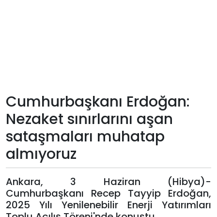
Teknoloji
Sektörel
Arşiv
Künye
Cumhurbaşkanı Erdoğan:
Nezaket sınırlarını aşan
Giriş
sataşmaları muhatap
Yap
almıyoruz
Ankara, 3 Haziran (Hibya)-
Cumhurbaşkanı Recep Tayyip Erdoğan,
2025 Yılı Yenilenebilir Enerji Yatırımları
Toplu Açılış Töreni'nde konuştu.