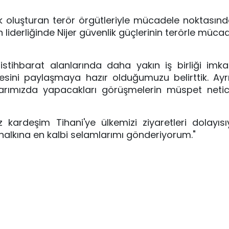
lık oluşturan terör örgütleriyle mücadele noktasınd
n liderliğinde Nijer güvenlik güçlerinin terörle mücad
stihbarat alanlarında daha yakın iş birliği imkan
esini paylaşmaya hazır olduğumuzu belirttik. Ayr
ımızda yapacakları görüşmelerin müspet neticel
kardeşim Tihani'ye ülkemizi ziyaretleri dolayısıy
 halkına en kalbi selamlarımı gönderiyorum."