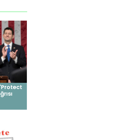
"Protect
ğrısı