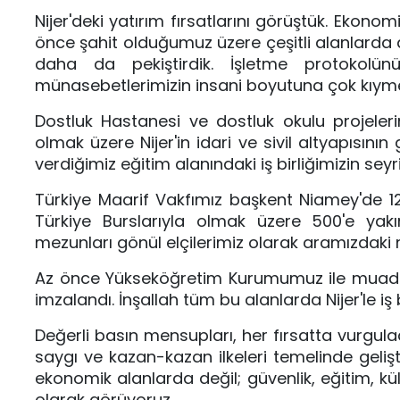
Nijer'deki yatırım fırsatlarını görüştük. Ekonom
önce şahit olduğumuz üzere çeşitli alanlarda a
daha da pekiştirdik. İşletme protokolünü y
münasebetlerimizin insani boyutuna çok kıymet
Dostluk Hastanesi ve dostluk okulu projeleri
olmak üzere Nijer'in idari ve sivil altyapısın
verdiğimiz eğitim alanındaki iş birliğimizin s
Türkiye Maarif Vakfımız başkent Niamey'de 12 
Türkiye Burslarıyla olmak üzere 500'e yakın
mezunları gönül elçilerimiz olarak aramızdak
Az önce Yükseköğretim Kurumumuz ile muadil N
imzalandı. İnşallah tüm bu alanlarda Nijer'le i
Değerli basın mensupları, her fırsatta vurguladığım
saygı ve kazan-kazan ilkeleri temelinde geliş
ekonomik alanlarda değil; güvenlik, eğitim, kült
olarak görüyoruz.