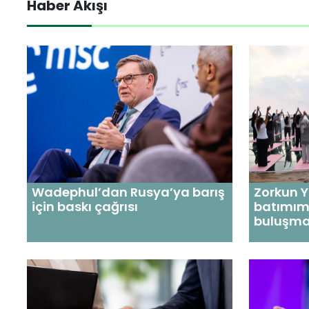
Haber Akışı
Wadephul’dan Rusya’ya barış
Zorkun 
için baskı çağrısı
batımım
buluşma