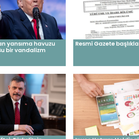
an yansıma havuzu
Resmi Gazete başlıkla
 Bu bir vandalizm