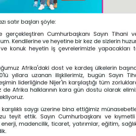
satır başları şöyle:
ize gerçekleştiren Cumhurbaşkanı Sayın Tihani ve
 Kendilerine ve heyetine bir kez de sizlerin huzu
ve konuk heyetin iş çevrelerimizle yapacakları t
lduğumuz Afrika'daki dost ve kardeş ülkelerin başınd
ü yıllara uzanan ilişkilerimiz, bugün Sayın Tiha
şimin liderliğinde Nijer'in karşılaştığı tüm zorlukl
iz de Afrika halklarının kara gün dostu olarak elimi
kliyoruz.
arşılıklı saygı üzerine bina ettiğimiz münasebetler
u teyit ettik. Sayın Cumhurbaşkanı ve kıymetli 
erji, madencilik, ticaret, yatırımlar, eğitim, sağlı
ik.