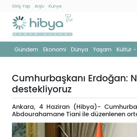
Giriş Yap
Arşiv
Künye
Ara
Gündem
Gündem
Ekonomi
Dünya
Yaşam
Kültür 
Ekonomi
Dünya
Cumhurbaşkanı Erdoğan: Ni
Yaşam
destekliyoruz
Kültür
Ankara, 4 Haziran (Hibya)- Cumhurba
-
Abdourahamane Tiani ile düzenlenen orta
Sanat
Spor