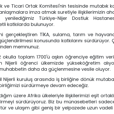
ik ve Ticari Ortak Komitesi'nin tesisinde mutabık kal
nlaşmalara imza atmak suretiyle ilişkilerimizin ahdi
enilediğimiz Türkiye-Nijer Dostluk Hastanesi, 
li katkılarda bulunuyor.
ni gerçekleştiren TİKA, sulama, tarım ve hayvancı
ın güçlendirilmesi konusunda katkılarını sürdürüyor.
eyrinden memnunuz.
okulla toplam 1700'ü aşkın öğrenciye eğitim veriy
 Nijerli öğrenci ülkemizde yükseköğretim alıyor
i muhabbetin daha da güçlenmesine vesile oluyor.
ijerli kuruluş arasında iş birliğine dönük mutaba
ş birliğimizi sürdürmeye devam edeceğiz.
 üzere Afrika ülkeleriyle ilişkilerimizi eşit ortaklık, 
tirmeyi sürdürüyoruz. Biz bu münasebetleri sadece 
ür ve ulaşım gibi geniş bir yelpazede uzun vadeli iş 