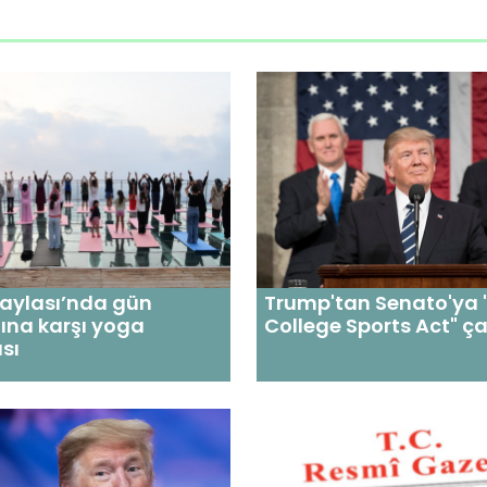
Yaylası’nda gün
Trump'tan Senato'ya 
ına karşı yoga
College Sports Act" ça
sı