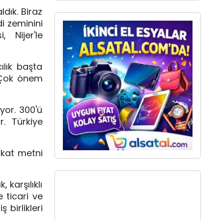
dık. Biraz 
 zeminini 
Nijer'le 
lık başta 
 Çok önem 
or. 300'ü 
. Türkiye 
kat metni 
karşılıklı 
ticari ve 
birlikleri 