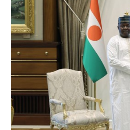
Teknoloji
Sektörel
Arşiv
Künye
Giriş
Yap