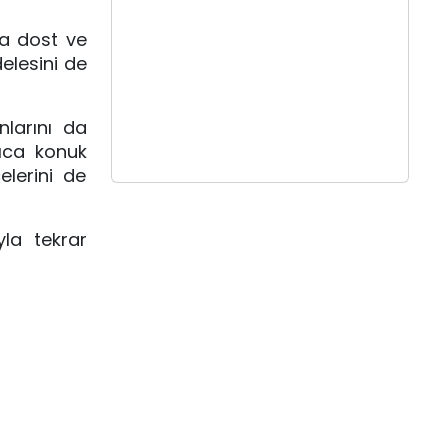
a dost ve 
elesini de 
larını da 
ıca konuk 
erini de 
la tekrar 