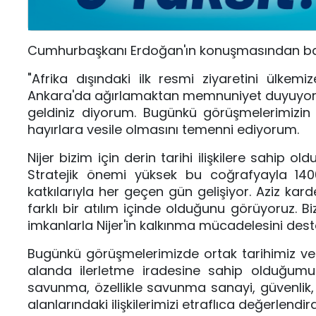
Cumhurbaşkanı Erdoğan'ın konuşmasından bazı 
"Afrika dışındaki ilk resmi ziyaretini ülkem
Ankara'da ağırlamaktan memnuniyet duyuyorum.
geldiniz diyorum. Bugünkü görüşmelerimizin 
hayırlara vesile olmasını temenni ediyorum.
Nijer bizim için derin tarihi ilişkilere sahip o
Stratejik önemi yüksek bu coğrafyayla 1400'l
katkılarıyla her geçen gün gelişiyor. Aziz karde
farklı bir atılım içinde olduğunu görüyoruz. B
imkanlarla Nijer'in kalkınma mücadelesini deste
Bugünkü görüşmelerimizde ortak tarihimiz ve k
alanda ilerletme iradesine sahip olduğumuz
savunma, özellikle savunma sanayi, güvenlik, en
alanlarındaki ilişkilerimizi etraflıca değerlendird