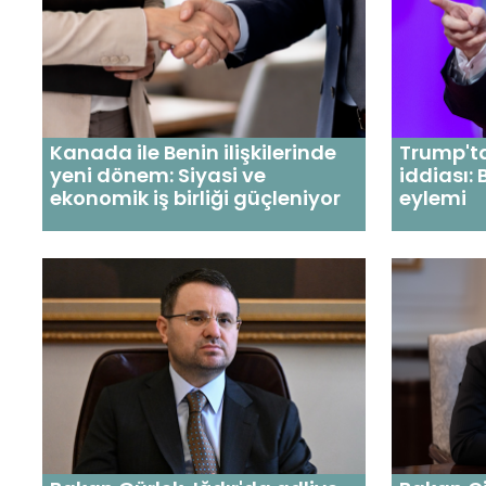
Kanada ile Benin ilişkilerinde
Trump't
yeni dönem: Siyasi ve
iddiası:
ekonomik iş birliği güçleniyor
eylemi