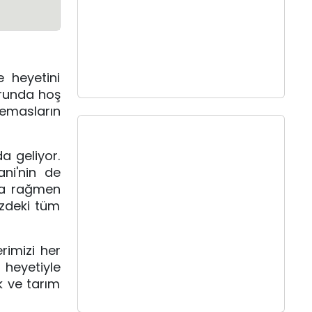
 heyetini 
runda hoş 
emasların 
a geliyor. 
ni'nin de 
ara rağmen 
zdeki tüm 
imizi her 
heyetiyle 
k ve tarım 