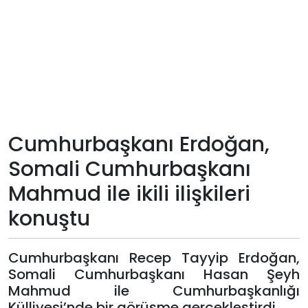
Teknoloji
Sektörel
Arşiv
Künye
Cumhurbaşkanı Erdoğan,
Somali Cumhurbaşkanı
Giriş
Mahmud ile ikili ilişkileri
Yap
konuştu
Cumhurbaşkanı Recep Tayyip Erdoğan,
Somali Cumhurbaşkanı Hasan Şeyh
Mahmud ile Cumhurbaşkanlığı
Külliyesi’nde bir görüşme gerçekleştirdi.