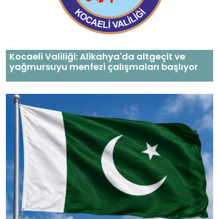
Kocaeli Valiliği: Alikahya'da altgeçit ve
yağmursuyu menfezi çalışmaları başlıyor