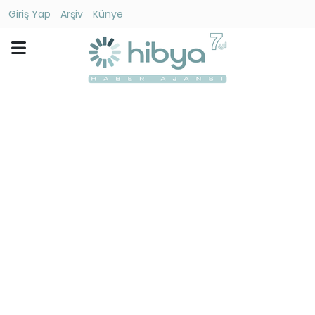
Giriş Yap
Arşiv
Künye
Ara
Gündem
Ekonomi
Dünya
Yaşam
Kültür
-
Sanat
Spor