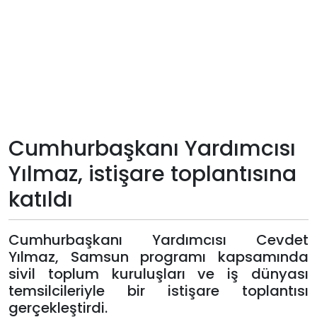
Teknoloji
Sektörel
Arşiv
Künye
Cumhurbaşkanı Yardımcısı
Yılmaz, istişare toplantısına
Giriş
katıldı
Yap
Cumhurbaşkanı Yardımcısı Cevdet
Yılmaz, Samsun programı kapsamında
sivil toplum kuruluşları ve iş dünyası
temsilcileriyle bir istişare toplantısı
gerçekleştirdi.