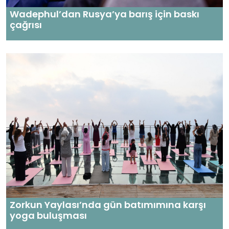
Wadephul’dan Rusya’ya barış için baskı
çağrısı
Zorkun Yaylası’nda gün batımımına karşı
yoga buluşması