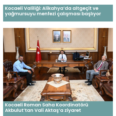
Kocaeli Valiliği: Alikahya’da altgeçit ve
yağmursuyu menfezi çalışması başlıyor
Kocaeli Roman Saha Koordinatörü
Akbulut’tan Vali Aktaş’a ziyaret