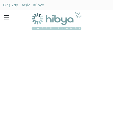
Giriş Yap
Arşiv
Künye
Ara
Gündem
Ekonomi
Dünya
Yaşam
Kültür
-
Sanat
Spor