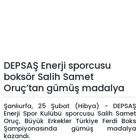
Teknoloji
Sektörel
Arşiv
Künye
DEPSAŞ Enerji sporcusu
boksör Salih Samet
Giriş
Oruç’tan gümüş madalya
Yap
Şanlıurfa, 25 Şubat (Hibya) - DEPSAŞ
Enerji Spor Kulübü sporcusu Salih Samet
Oruç, Büyük Erkekler Türkiye Ferdi Boks
Şampiyonasında gümüş madalya
kazandı.