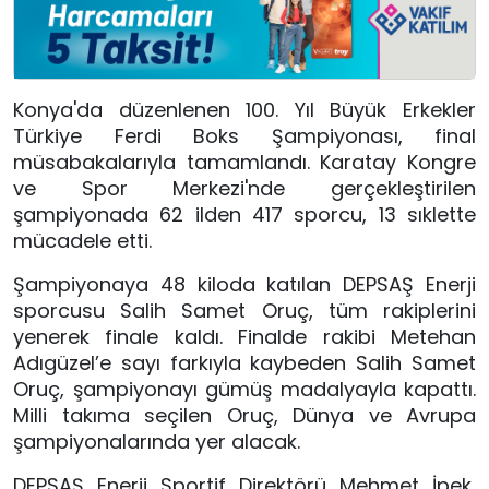
Konya'da düzenlenen 100. Yıl Büyük Erkekler
Türkiye Ferdi Boks Şampiyonası, final
müsabakalarıyla tamamlandı. Karatay Kongre
ve Spor Merkezi'nde gerçekleştirilen
şampiyonada 62 ilden 417 sporcu, 13 sıklette
mücadele etti.
Şampiyonaya 48 kiloda katılan DEPSAŞ Enerji
sporcusu Salih Samet Oruç, tüm rakiplerini
yenerek finale kaldı. Finalde rakibi Metehan
Adıgüzel’e sayı farkıyla kaybeden Salih Samet
Oruç, şampiyonayı gümüş madalyayla kapattı.
Milli takıma seçilen Oruç, Dünya ve Avrupa
şampiyonalarında yer alacak.
DEPSAŞ Enerji Sportif Direktörü Mehmet İpek,