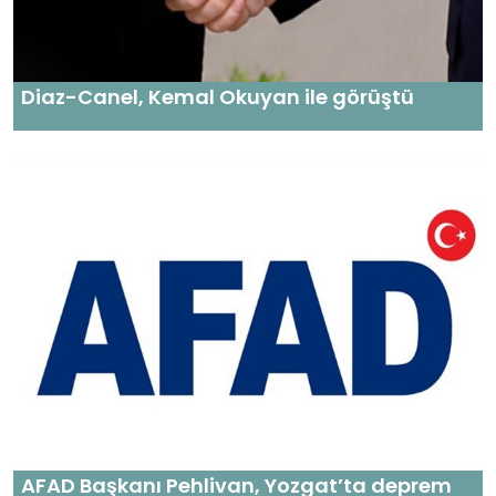
Diaz-Canel, Kemal Okuyan ile görüştü
AFAD Başkanı Pehlivan, Yozgat’ta deprem