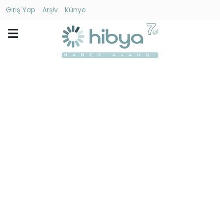
Giriş Yap
Arşiv
Künye
Ara
Gündem
Ekonomi
Dünya
Yaşam
Kültür
-
Sanat
Spor