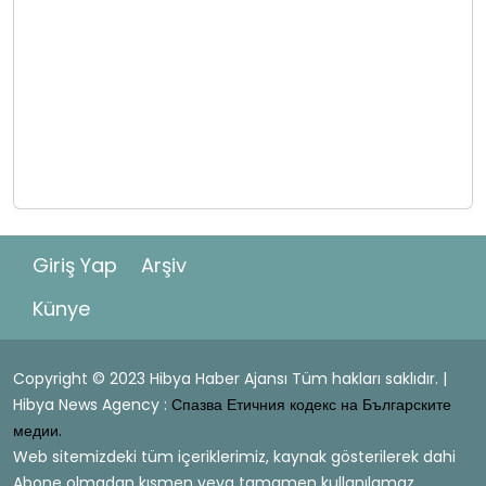
Giriş Yap
Arşiv
Künye
Copyright © 2023 Hibya Haber Ajansı Tüm hakları saklıdır. |
Hibya News Agency :
Спазва Етичния кодекс на Българските
медии.
Web sitemizdeki tüm içeriklerimiz, kaynak gösterilerek dahi
Abone olmadan kısmen veya tamamen kullanılamaz.