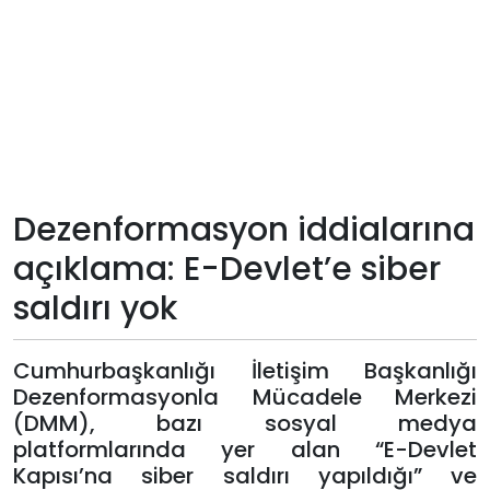
Teknoloji
Sektörel
Arşiv
Künye
Dezenformasyon iddialarına
açıklama: E-Devlet’e siber
Giriş
saldırı yok
Yap
Cumhurbaşkanlığı İletişim Başkanlığı
Dezenformasyonla Mücadele Merkezi
(DMM), bazı sosyal medya
platformlarında yer alan “E-Devlet
Kapısı’na siber saldırı yapıldığı” ve