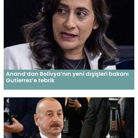
Anand’dan Bolivya’nın yeni dışişleri bakanı
Gutierrez’e tebrik