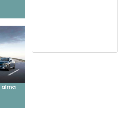
n alma
r