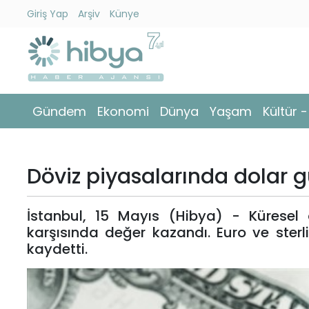
Giriş Yap
Arşiv
Künye
Ara
Gündem
Gündem
Ekonomi
Dünya
Yaşam
Kültür 
Ekonomi
Dünya
Döviz piyasalarında dolar 
Yaşam
İstanbul, 15 Mayıs (Hibya) - Küresel 
Kültür
karşısında değer kazandı. Euro ve sterli
-
kaydetti.
Sanat
Spor