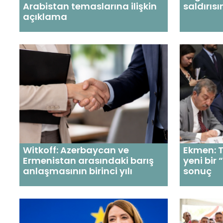
Arabistan temaslarına ilişkin
saldırıs
açıklama
Witkoff: Azerbaycan ve
Ekmen: T
Ermenistan arasındaki barış
yeni bir 
anlaşmasının birinci yılı
sonuç