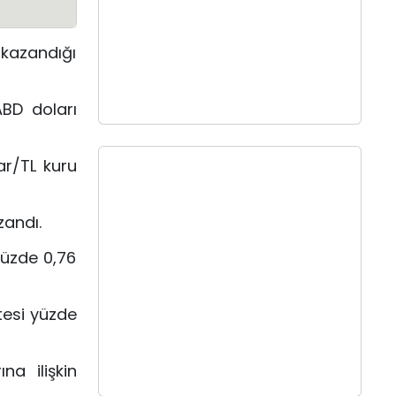
kazandığı
ABD doları
ar/TL kuru
zandı.
 yüzde 0,76
tesi yüzde
na ilişkin