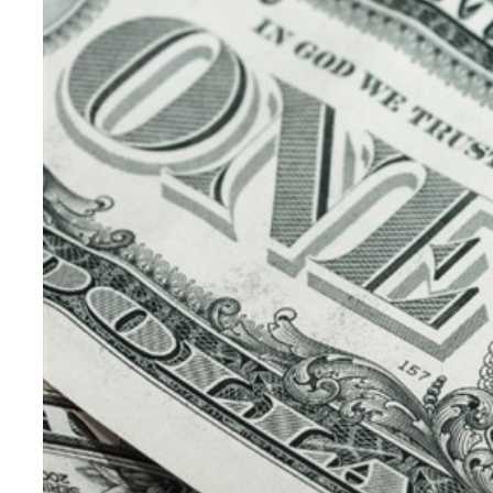
Teknoloji
Sektörel
Arşiv
Künye
Giriş
Yap