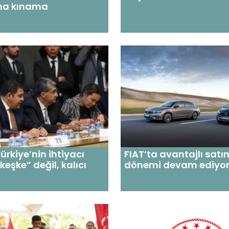
ına kınama
ürkiye’nin ihtiyacı
FIAT’ta avantajlı satı
“keşke” değil, kalıcı
dönemi devam ediyo