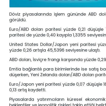
Döviz piyasalarında işlem gününde ABD dola
görüldü.
Euro
/ABD doları paritesi yüzde 0,21 düşüşle 1
paritesi de yüzde 0,40 kayıpla 1,3355 seviyesi
United States Dollar
/Japon yeni paritesi yüzd
yüzde 0,26 artışla 45,5396 seviyesine ulaştı.
ABD doları, İsviçre frangı karşısında yüzde 0,2
Emtia bağlantılı para birimlerinde ise satış ba
düşerken, Yeni Zelanda doları/ABD doları parite
Euro/Japon yeni paritesi yüzde 0,07 düşüşle 1
0,13 artış kaydetti.
Piyasalarda yatırımcıların küresel ekonomik 
beklentiler ve jeopolitik riskleri takip ettiği belirti