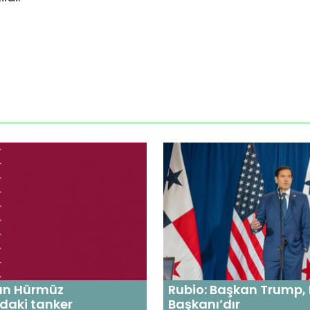
an Hürmüz
Rubio: Başkan Trump, 
daki tanker
Başkanı’dır