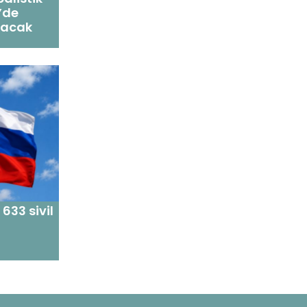
’de
şacak
 633 sivil