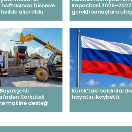
haftasında hissede
kapasitesi 2026-2027
ahvilde alıcı oldu
gerekli sonuçlara ula
 Büyükşehir
Kursk’taki saldırılarda
si'nden Korkuteli
hayatını kaybetti
ine makine desteği