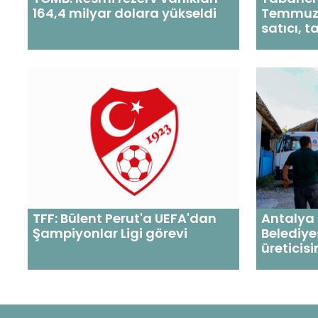
164,4 milyar dolara yükseldi
Temmuz 
satıcı, t
TFF: Bülent Perut'a UEFA'dan
Antalya
Şampiyonlar Ligi görevi
Belediye
üreticis