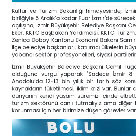
Kültür ve Turizm Bakanlığı himayesinde, İzmi
birliğiyle 5 Aralık’a kadar Fuar İzmir'de sürece
açılışına; İzmir Büyükşehir Belediye Başkanı
Eker, KKTC Başbakan Yardımcısı, KKTC Turizm, 
Zenica Doboy Kantonu Ekonomi Bakanı Samir S
ilçe belediye başkanları, katılımcı ülkelerin büy
yabancı sektör profesyonelleri, siyasi partilerin
İzmir Büyükşehir Belediye Başkanı Cemil Tuga
olduğuna vurgu yaparak "Sadece İzmir 8 bin
Anadolu’da 12-13 bin yıllık bir tarih söz konu
kaynakların tüketilmesi, iklim krizi var. Bunl
dünyanın kendi yaşam süremiz içinde elbette k
turizm sektörünü canlı tutmalıyız ama diğer t
korunması için her birimize düşen görevler va