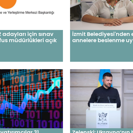
 adayları için sınav
İzmit Belediyesi'nden
us müdürlükleri açık
annelere beslenme uya
yatırımcılar 31
Zelenski: Ukrayna’nın b