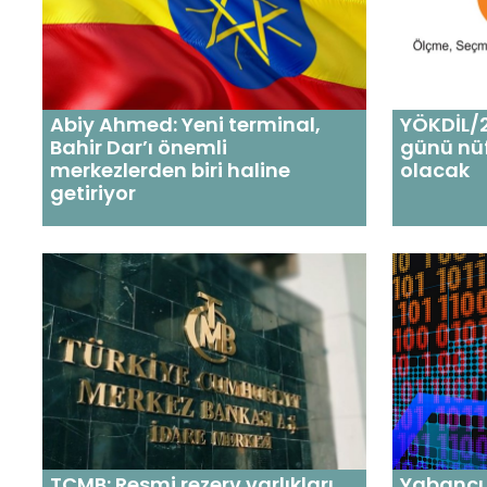
Abiy Ahmed: Yeni terminal,
YÖKDİL/2
Bahir Dar’ı önemli
günü nüf
merkezlerden biri haline
olacak
getiriyor
TCMB: Resmi rezerv varlıkları
Yabancı 