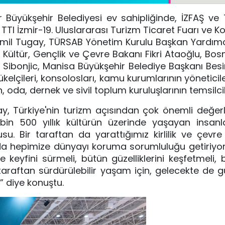
r Büyükşehir Belediyesi ev sahipliğinde, İZFAŞ ve
k TTI İzmir-19. Uluslararası Turizm Ticaret Fuarı ve K
 Cemil Tugay, TÜRSAB Yönetim Kurulu Başkan Yardım
Kültür, Gençlik ve Çevre Bakanı Fikri Ataoğlu, Bo
ibonjic, Manisa Büyükşehir Belediye Başkanı Besi
ükelçileri, konsolosları, kamu kurumlarının yöneticiler
, oda, dernek ve sivil toplum kuruluşlarının temsilcile
y, Türkiye'nin turizm açısından çok önemli değer
 500 yıllık kültürün üzerinde yaşayan insanlar
su. Bir taraftan da yarattığımız kirlilik ve çevre 
ar da hepimize dünyayı koruma sorumluluğu getiriyor
eyfini sürmeli, bütün güzelliklerini keşfetmeli, 
araftan sürdürülebilir yaşam için, gelecekte de güz
r” diye konuştu.