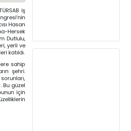
 TÜRSAB iş
ongresi’nin
cısı Hasan
sna-Hersek
m Dutlulu,
i, yerli ve
ri katıldı.
lere sahip
ın şehri.
sorunları,
. Bu güzel
bunun için
elliklerin