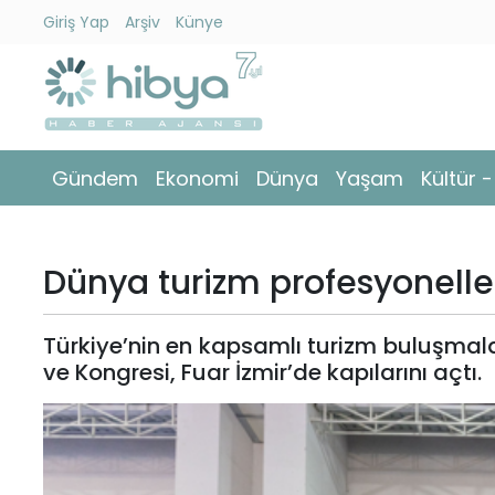
Giriş Yap
Arşiv
Künye
Ara
Gündem
Gündem
Ekonomi
Dünya
Yaşam
Kültür 
Ekonomi
Dünya
Dünya turizm profesyoneller
Yaşam
Türkiye’nin en kapsamlı turizm buluşmalar
Kültür
ve Kongresi, Fuar İzmir’de kapılarını açtı.
-
Sanat
Spor