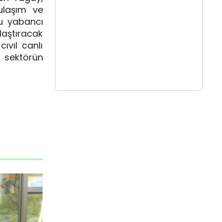
 ulaşım ve
’u yabancı
laştıracak
ıvıl canlı
 sektörün