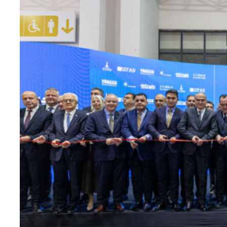
Teknoloji
Sektörel
Arşiv
Künye
Giriş
Yap