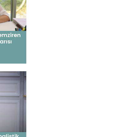
 emziren
rısı
alistik