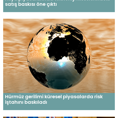
satış baskısı öne çıktı
Hürmüz gerilimi küresel piyasalarda risk
iştahını baskıladı