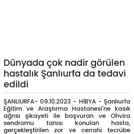
Teknoloji
Sektörel
Arşiv
Künye
Dünyada çok nadir görülen
hastalık Şanlıurfa da tedavi
Giriş
edildi
Yap
ŞANLIURFA- 09.10.2023 - HİBYA - Şanlıurfa
Eğitim ve Araştırma Hastanesi'ne kasık
ağrısı şikayeti ile başvuran ve Ohvira
sendromu tanısı konulan hasta,
gerçekleştirilen zor ve cerrahi tecrübe