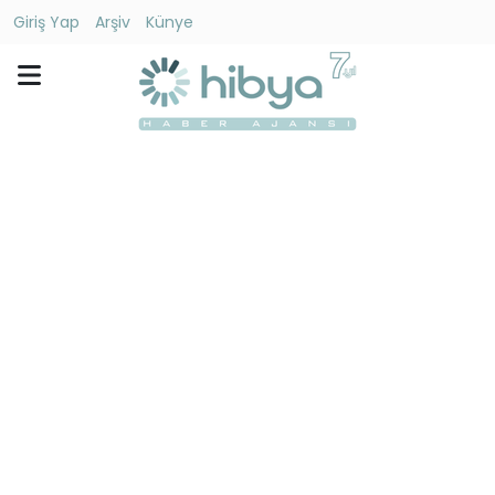
Giriş Yap
Arşiv
Künye
Ara
Gündem
Ekonomi
Dünya
Yaşam
Kültür
-
Sanat
Spor