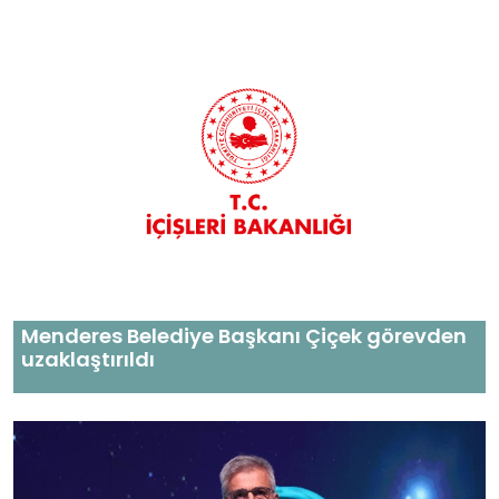
Menderes Belediye Başkanı Çiçek görevden
uzaklaştırıldı