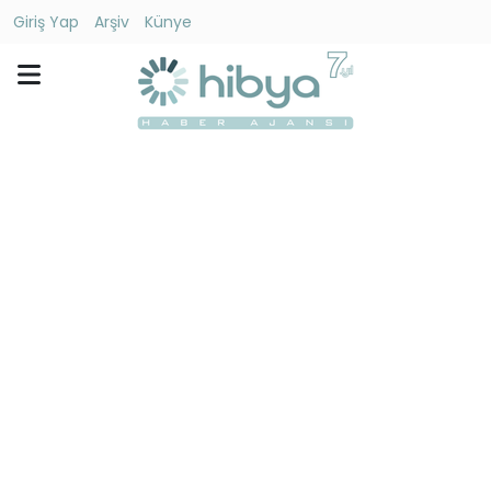
Giriş Yap
Arşiv
Künye
Ara
Gündem
Ekonomi
Dünya
Yaşam
Kültür
-
Sanat
Spor