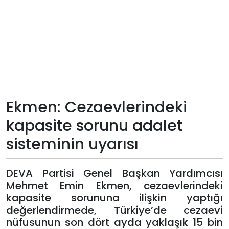
Teknoloji
Sektörel
Arşiv
Künye
Ekmen: Cezaevlerindeki
kapasite sorunu adalet
Giriş
sisteminin uyarısı
Yap
DEVA Partisi Genel Başkan Yardımcısı
Mehmet Emin Ekmen, cezaevlerindeki
kapasite sorununa ilişkin yaptığı
değerlendirmede, Türkiye’de cezaevi
nüfusunun son dört ayda yaklaşık 15 bin