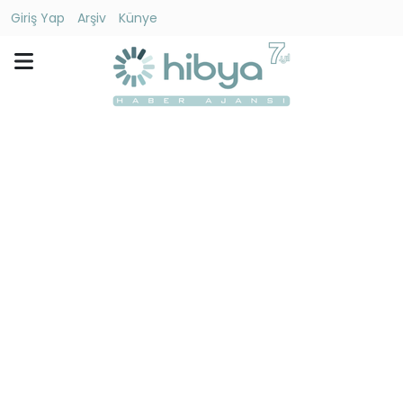
Giriş Yap
Arşiv
Künye
Ara
Gündem
Ekonomi
Dünya
Yaşam
Kültür
-
Sanat
Spor