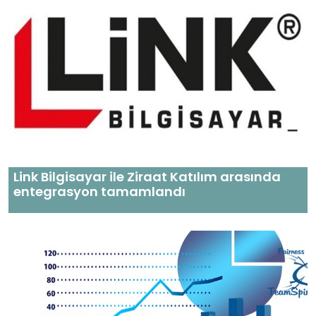
Link Bilgisayar ile Ziraat Katılım arasında
entegrasyon tamamlandı