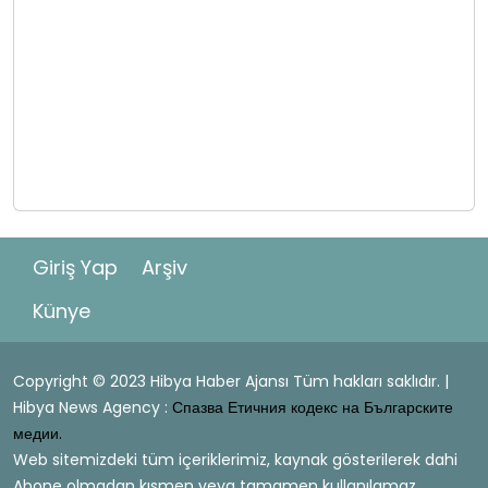
Giriş Yap
Arşiv
Künye
Copyright © 2023 Hibya Haber Ajansı Tüm hakları saklıdır. |
Hibya News Agency :
Спазва Етичния кодекс на Българските
медии.
Web sitemizdeki tüm içeriklerimiz, kaynak gösterilerek dahi
Abone olmadan kısmen veya tamamen kullanılamaz.