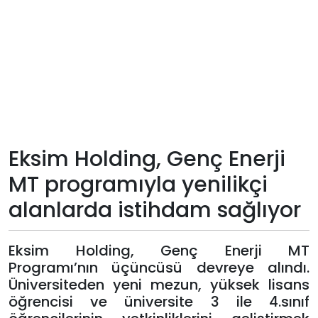
Teknoloji
Sektörel
Arşiv
Künye
Eksim Holding, Genç Enerji
Giriş
MT programıyla yenilikçi
Yap
alanlarda istihdam sağlıyor
Eksim Holding, Genç Enerji MT
Programı’nın üçüncüsü devreye alındı.
Üniversiteden yeni mezun, yüksek lisans
öğrencisi ve üniversite 3 ile 4.sınıf