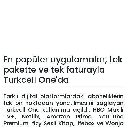
Teknoloji
Sektörel
Arşiv
Künye
En popüler uygulamalar, tek
pakette ve tek faturayla
Giriş
Turkcell One'da
Yap
Farklı dijital platformlardaki aboneliklerin
tek bir noktadan yönetilmesini sağlayan
Turkcell One kullanıma açıldı. HBO Max’lı
TV+, Netflix, Amazon Prime, YouTube
Premium, fizy Sesli Kitap, lifebox ve Wonjo