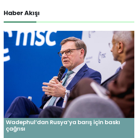
Haber Akışı
Wadephul’dan Rusya’ya barış için baskı
çağrısı