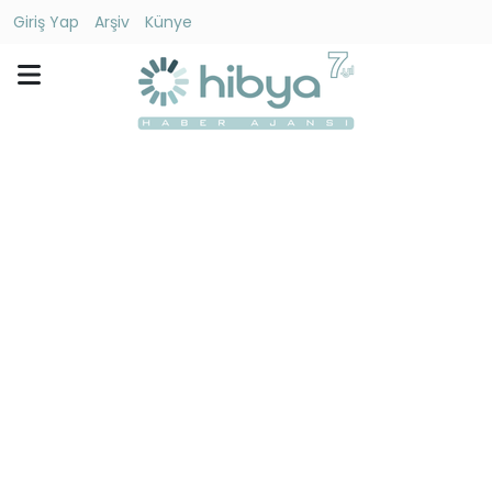
Giriş Yap
Arşiv
Künye
Ara
Gündem
Ekonomi
Dünya
Yaşam
Kültür
-
Sanat
Spor