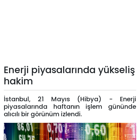
Teknoloji
Sektörel
Arşiv
Künye
Enerji piyasalarında yükseliş
Giriş
hakim
Yap
İstanbul, 21 Mayıs (Hibya) - Enerji
piyasalarında haftanın işlem gününde
alıcılı bir görünüm izlendi.