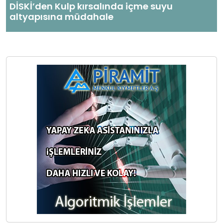
DİSKİ’den Kulp kırsalında içme suyu
altyapısına müdahale