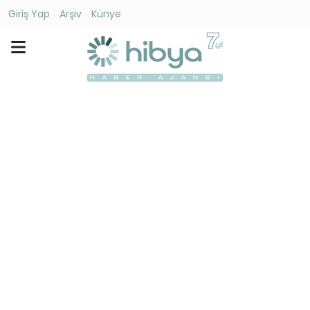
Giriş Yap
Arşiv
Künye
Ara
Gündem
Ekonomi
Dünya
Yaşam
Kültür
-
Sanat
Spor