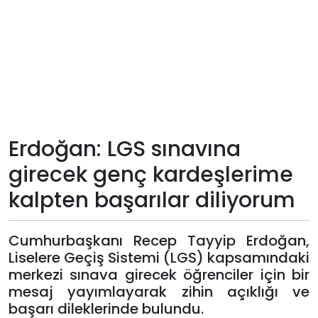
Teknoloji
Sektörel
Arşiv
Künye
Erdoğan: LGS sınavına
girecek genç kardeşlerime
Giriş
kalpten başarılar diliyorum
Yap
Cumhurbaşkanı Recep Tayyip Erdoğan,
Liselere Geçiş Sistemi (LGS) kapsamındaki
merkezi sınava girecek öğrenciler için bir
mesaj yayımlayarak zihin açıklığı ve
başarı dileklerinde bulundu.