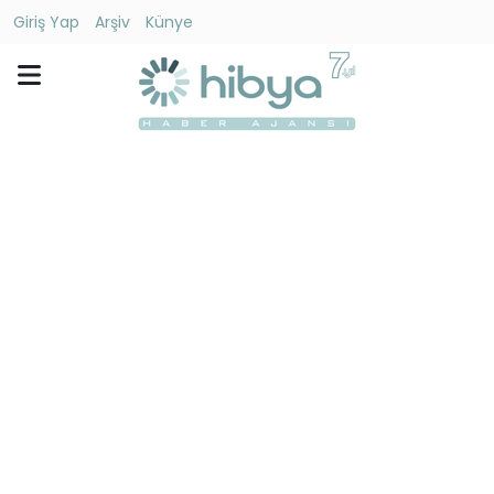
Giriş Yap
Arşiv
Künye
Ara
Gündem
Ekonomi
Dünya
Yaşam
Kültür
-
Sanat
Spor