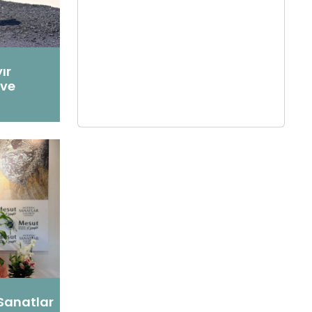
ır
 ve
Sanatlar