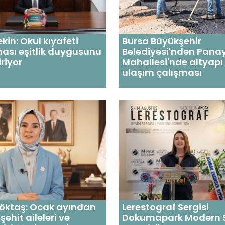
kin: Okul kıyafeti
Bursa Büyükşehir
ası eşitlik duygusunu
Belediyesi'nden Panay
riyor
Mahallesi'nde altyapı
ulaşım çalışması
öktaş: Ocak ayından
Lerestograf Sergisi
ehit aileleri ve
Dokumapark Modern 