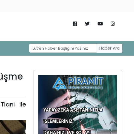
Haber Ara
örüşme
iani ile