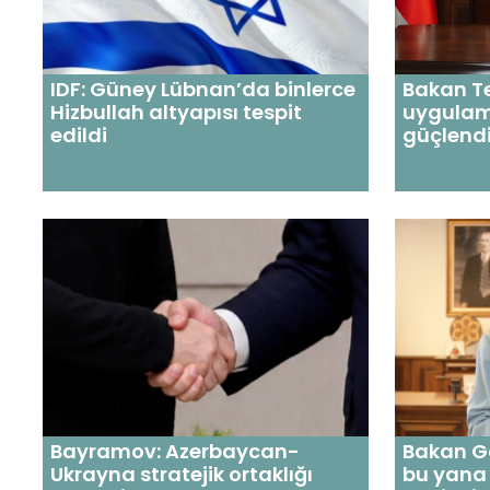
IDF: Güney Lübnan’da binlerce
Bakan Te
Hizbullah altyapısı tespit
uygulam
edildi
güçlendi
Bayramov: Azerbaycan-
Bakan G
Ukrayna stratejik ortaklığı
bu yana ş