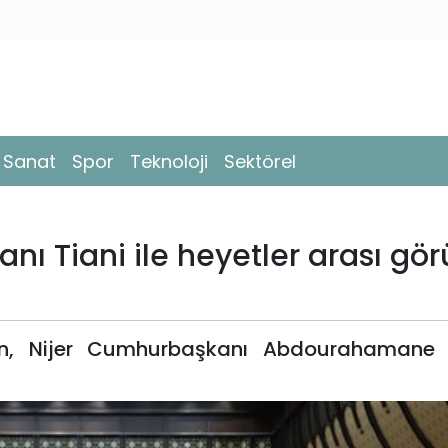
- Sanat
Spor
Teknoloji
Sektörel
nı Tiani ile heyetler arası g
, Nijer Cumhurbaşkanı Abdourahamane T