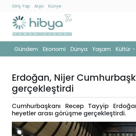
Giriş Yap
Arşiv
Künye
Ara
Gündem
Gündem
Ekonomi
Dünya
Yaşam
Kültür 
Ekonomi
Dünya
Erdoğan, Nijer Cumhurbaşka
Yaşam
gerçekleştirdi
Kültür
Cumhurbaşkanı Recep Tayyip Erdoğan
-
heyetler arası görüşme gerçekleştirdi.
Sanat
Spor