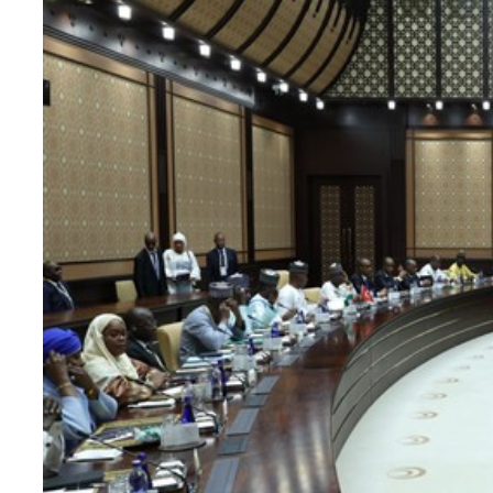
Teknoloji
Sektörel
Arşiv
Künye
Giriş
Yap