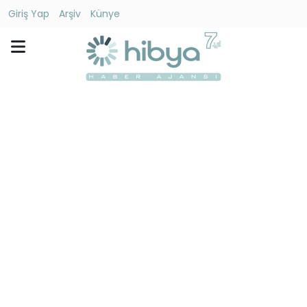
Giriş Yap
Arşiv
Künye
Ara
Gündem
Ekonomi
Dünya
Yaşam
Kültür
-
Sanat
Spor