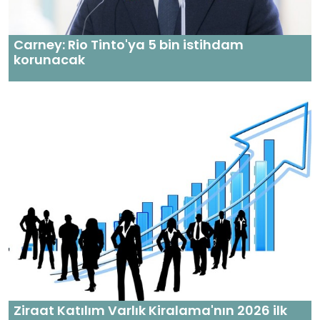
Carney: Rio Tinto'ya 5 bin istihdam
korunacak
Ziraat Katılım Varlık Kiralama'nın 2026 ilk