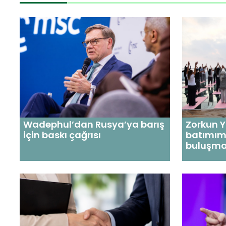
Wadephul’dan Rusya’ya barış
Zorkun 
için baskı çağrısı
batımım
buluşma