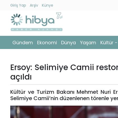
Giriş Yap
Arşiv
Künye
Ara
Gündem
Gündem
Ekonomi
Dünya
Yaşam
Kültür 
Ekonomi
Dünya
Ersoy: Selimiye Camii rest
Yaşam
açıldı
Kültür
Kültür ve Turizm Bakanı Mehmet Nuri E
-
Selimiye Camii’nin düzenlenen törenle yeni
Sanat
Spor