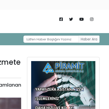
Haber Ara
izmete
mamlanan