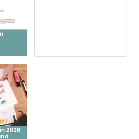
rı
'in 2026
runa