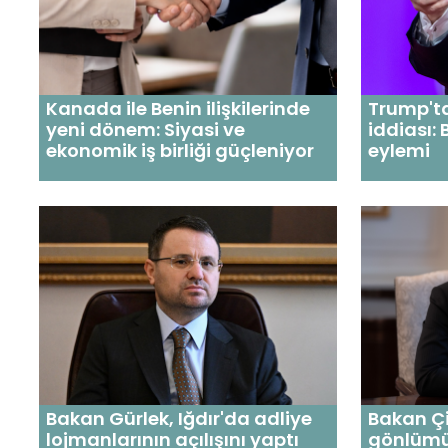
Kanada ile Benin ilişkilerinde
Trump't
yeni dönem: Siyasi ve
iddiası:
ekonomik iş birliği güçleniyor
eylemi
Bakan Gürlek, Iğdır'da adliye
Bakan Çif
lojmanlarının açılışını yaptı
gönlümü