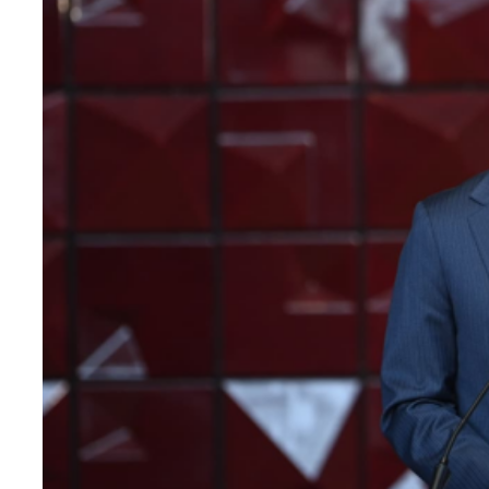
Teknoloji
Sektörel
Arşiv
Künye
Giriş
Yap