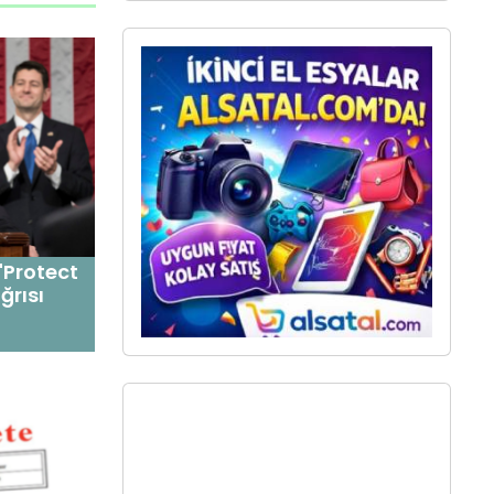
"Protect
ğrısı