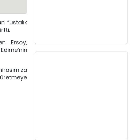
n “ustalık
tti.
en Ersoy,
 Edirne’nin
mirasımıza
r üretmeye