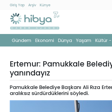
Giriş Yap
Arşiv
Künye
Ara
Gündem
Gündem
Ekonomi
Dünya
Yaşam
Kültür 
Ekonomi
Dünya
Ertemur: Pamukkale Belediye
Yaşam
yanındayız
Kültür
Pamukkale Belediye Başkanı Ali Rıza Ertemu
-
aralıksız sürdürdüklerini söyledi.
Sanat
Spor