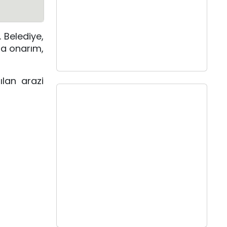
 Belediye,
da onarım,
ılan arazi