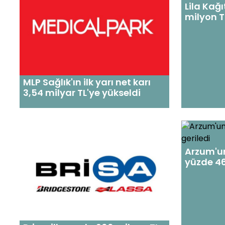
Lila Kağı
milyon TL
MLP Sağlık'ın ilk yarı net karı
3,54 milyar TL'ye yükseldi
Arzum'un 
yüzde 46