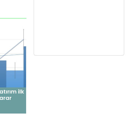
tırım ilk
zarar