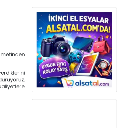
izmetinden
rdiklerini
rdürüyoruz.
aliyetlere