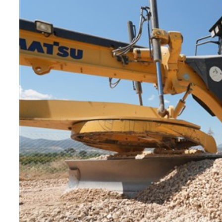
Teknoloji
Sektörel
Arşiv
Künye
Giriş
Yap