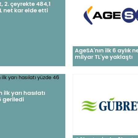
t, 2. çeyrekte 484,1
 net kar elde etti
AgeSA'nın ilk 6 aylık ne
milyar TL'ye yaklaştı
ilk yarı hasılatı
 geriledi