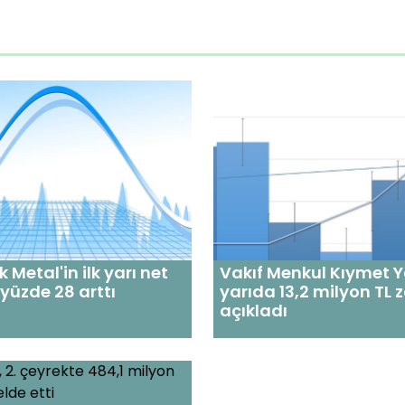
k Metal'in ilk yarı net
Vakıf Menkul Kıymet Ya
 yüzde 28 arttı
yarıda 13,2 milyon TL 
açıkladı