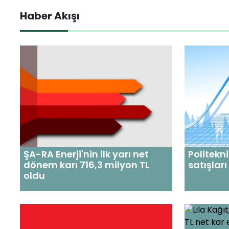
Haber Akışı
ŞA-RA Enerji'nin ilk yarı net
Politekni
dönem karı 716,3 milyon TL
satışları
oldu