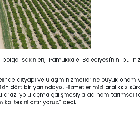
n bölge sakinleri, Pamukkale Belediyesi'nin bu h
linde altyapı ve ulaşım hizmetlerine büyük önem ve
zin dört bir yanındayız. Hizmetlerimizi aralıksız sü
 arazi yolu açma çalışmasıyla da hem tarımsal fa
litesini artırıyoruz.” dedi.