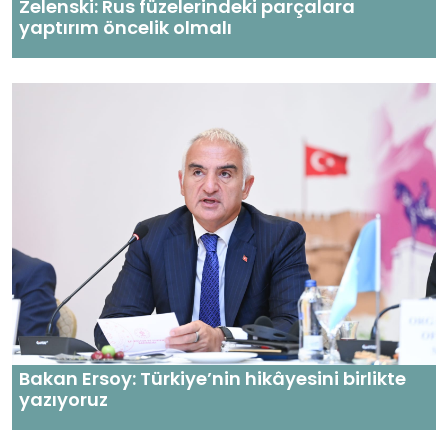
Zelenski: Rus füzelerindeki parçalara
yaptırım öncelik olmalı
Bakan Ersoy: Türkiye’nin hikâyesini birlikte
yazıyoruz