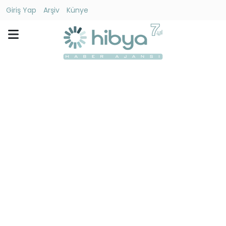
Giriş Yap
Arşiv
Künye
Ara
Gündem
Ekonomi
Dünya
Yaşam
Kültür
-
Sanat
Spor