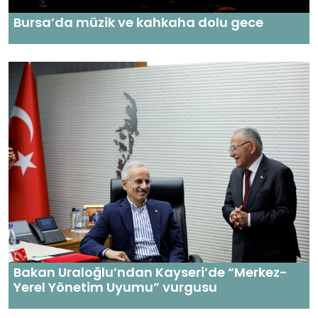
Bursa’da müzik ve kahkaha dolu gece
Bakan Uraloğlu’ndan Kayseri’de “Merkez-
Yerel Yönetim Uyumu” vurgusu