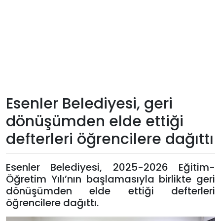
Teknoloji
Sektörel
Arşiv
Künye
Esenler Belediyesi, geri
dönüşümden elde ettiği
Giriş
defterleri öğrencilere dağıttı
Yap
Esenler Belediyesi, 2025-2026 Eğitim-
Öğretim Yılı’nın başlamasıyla birlikte geri
dönüşümden elde ettiği defterleri
öğrencilere dağıttı.